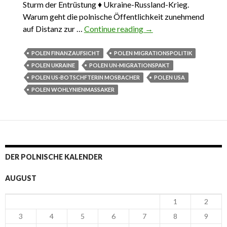
Sturm der Entrüstung ♦ Ukraine-Russland-Krieg.
Warum geht die polnische Öffentlichkeit zunehmend
auf Distanz zur …
Continue reading
Das Wichtigste aus
→
Polen 11. November –
8. Dezember 2018
POLEN FINANZAUFSICHT
POLEN MIGRATIONSPOLITIK
POLEN UKRAINE
POLEN UN-MIGRATIONSPAKT
POLEN US-BOTSCHFTERIN MOSBACHER
POLEN USA
POLEN WOHLYNIENMASSAKER
DER POLNISCHE KALENDER
AUGUST
1
2
3
4
5
6
7
8
9