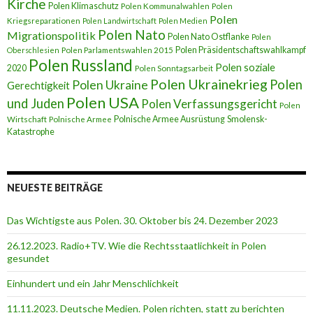
Kirche
Polen Klimaschutz
Polen Kommunalwahlen
Polen
Polen
Kriegsreparationen
Polen Landwirtschaft
Polen Medien
Polen Nato
Migrationspolitik
Polen Nato Ostflanke
Polen
Polen Präsidentschaftswahlkampf
Oberschlesien
Polen Parlamentswahlen 2015
Polen Russland
Polen soziale
2020
Polen Sonntagsarbeit
Polen Ukrainekrieg
Polen
Polen Ukraine
Gerechtigkeit
Polen USA
und Juden
Polen Verfassungsgericht
Polen
Polnische Armee Ausrüstung
Smolensk-
Wirtschaft
Polnische Armee
Katastrophe
NEUESTE BEITRÄGE
Das Wichtigste aus Polen. 30. Oktober bis 24. Dezember 2023
26.12.2023. Radio+TV. Wie die Rechtsstaatlichkeit in Polen
gesundet
Einhundert und ein Jahr Menschlichkeit
11.11.2023. Deutsche Medien. Polen richten, statt zu berichten