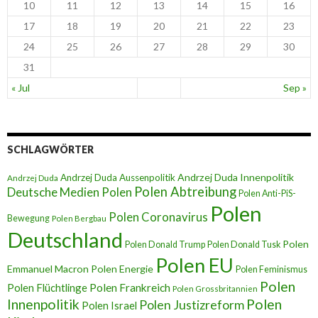
10
11
12
13
14
15
16
17
18
19
20
21
22
23
24
25
26
27
28
29
30
31
« Jul
Sep »
SCHLAGWÖRTER
Andrzej Duda Innenpolitik
Andrzej Duda Aussenpolitik
Andrzej Duda
Polen Abtreibung
Deutsche Medien Polen
Polen Anti-PiS-
Polen
Polen Coronavirus
Bewegung
Polen Bergbau
Deutschland
Polen
Polen Donald Trump
Polen Donald Tusk
Polen EU
Emmanuel Macron
Polen Energie
Polen Feminismus
Polen
Polen Flüchtlinge
Polen Frankreich
Polen Grossbritannien
Innenpolitik
Polen
Polen Justizreform
Polen Israel