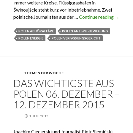
immer weitere Kreise. Flüssiggashafen in
Świnoujście steht kurz vor Inbetriebnahme. Zwei
polnische Journalisten aus der …
Continue reading
Das
→
Wichtigs
aus Pole
POLEN ABHÖRAFFÄRE
POLEN ANTI-PIS-BEWEGUNG
20.
POLEN ENERGIE
POLEN VERFASSUNGSGERICHT
Dezemb
– 31.
Dezemb
2015
THEMEN DER WOCHE
DAS WICHTIGSTE AUS
POLEN 06. DEZEMBER –
12. DEZEMBER 2015
1. JULI 2015
Joachim Ciecierski und Journalist Piotr Siemiński