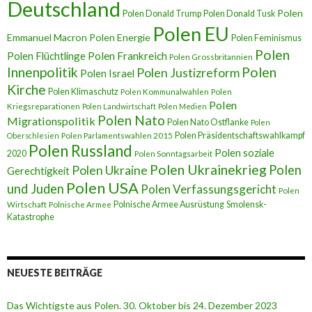
Deutschland
Polen
Polen Donald Trump
Polen Donald Tusk
Polen EU
Emmanuel Macron
Polen Energie
Polen Feminismus
Polen
Polen Flüchtlinge
Polen Frankreich
Polen Grossbritannien
Innenpolitik
Polen
Polen Justizreform
Polen Israel
Kirche
Polen Klimaschutz
Polen Kommunalwahlen
Polen
Polen
Kriegsreparationen
Polen Landwirtschaft
Polen Medien
Polen Nato
Migrationspolitik
Polen Nato Ostflanke
Polen
Polen Präsidentschaftswahlkampf
Oberschlesien
Polen Parlamentswahlen 2015
Polen Russland
Polen soziale
2020
Polen Sonntagsarbeit
Polen Ukrainekrieg
Polen
Polen Ukraine
Gerechtigkeit
Polen USA
und Juden
Polen Verfassungsgericht
Polen
Polnische Armee Ausrüstung
Smolensk-
Wirtschaft
Polnische Armee
Katastrophe
NEUESTE BEITRÄGE
Das Wichtigste aus Polen. 30. Oktober bis 24. Dezember 2023