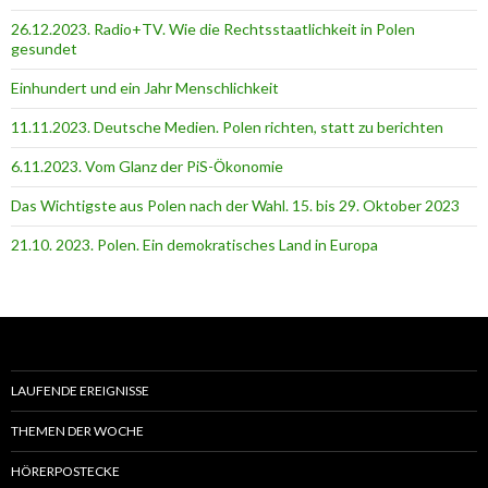
26.12.2023. Radio+TV. Wie die Rechtsstaatlichkeit in Polen
gesundet
Einhundert und ein Jahr Menschlichkeit
11.11.2023. Deutsche Medien. Polen richten, statt zu berichten
6.11.2023. Vom Glanz der PiS-Ӧkonomie
Das Wichtigste aus Polen nach der Wahl. 15. bis 29. Oktober 2023
21.10. 2023. Polen. Ein demokratisches Land in Europa
LAUFENDE EREIGNISSE
THEMEN DER WOCHE
HÖRERPOSTECKE