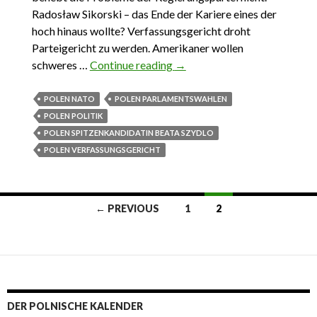
Radosław Sikorski – das Ende der Kariere eines der
hoch hinaus wollte? Verfassungsgericht droht
Parteigericht zu werden. Amerikaner wollen
schweres …
Continue reading
Das wichtigste aus Polen 14.
→
Juni – 20. Juni 2015
POLEN NATO
POLEN PARLAMENTSWAHLEN
POLEN POLITIK
POLEN SPITZENKANDIDATIN BEATA SZYDLO
POLEN VERFASSUNGSGERICHT
← PREVIOUS
1
2
Posts navigation
DER POLNISCHE KALENDER