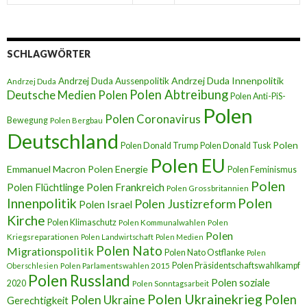
SCHLAGWÖRTER
Andrzej Duda Innenpolitik
Andrzej Duda Aussenpolitik
Andrzej Duda
Polen Abtreibung
Deutsche Medien Polen
Polen Anti-PiS-
Polen
Polen Coronavirus
Bewegung
Polen Bergbau
Deutschland
Polen
Polen Donald Trump
Polen Donald Tusk
Polen EU
Emmanuel Macron
Polen Energie
Polen Feminismus
Polen
Polen Flüchtlinge
Polen Frankreich
Polen Grossbritannien
Innenpolitik
Polen
Polen Justizreform
Polen Israel
Kirche
Polen Klimaschutz
Polen Kommunalwahlen
Polen
Polen
Kriegsreparationen
Polen Landwirtschaft
Polen Medien
Polen Nato
Migrationspolitik
Polen Nato Ostflanke
Polen
Polen Präsidentschaftswahlkampf
Oberschlesien
Polen Parlamentswahlen 2015
Polen Russland
Polen soziale
2020
Polen Sonntagsarbeit
Polen Ukrainekrieg
Polen
Polen Ukraine
Gerechtigkeit