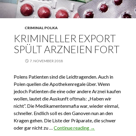
CRIMINAL POLKA
KRIMINELLER EXPORT
SPÜLT ARZNEIEN FORT
7. NOVEMBER 2018
Polens Patienten sind die Leidtragenden. Auch in
Polen quellen die Apothekenregale über. Wenn
jedoch Patienten die eine oder andere Arznei kaufen
wollen, lautet die Auskunft oftmals: „Haben wir
nicht“. Die Medikamentenmafia war, wieder einmal,
schneller. Endlich soll es den Ganoven nun an den
Kragen gehen. Die Liste der Präparate, die schwer
oder gar nicht zu …
Continue reading
Krimineller Export
→
spült Arzneien fort