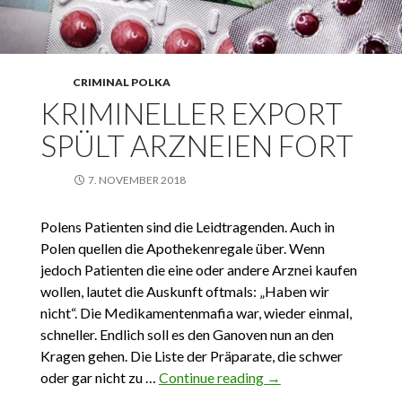
CRIMINAL POLKA
KRIMINELLER EXPORT
SPÜLT ARZNEIEN FORT
7. NOVEMBER 2018
Polens Patienten sind die Leidtragenden. Auch in
Polen quellen die Apothekenregale über. Wenn
jedoch Patienten die eine oder andere Arznei kaufen
wollen, lautet die Auskunft oftmals: „Haben wir
nicht“. Die Medikamentenmafia war, wieder einmal,
schneller. Endlich soll es den Ganoven nun an den
Kragen gehen. Die Liste der Präparate, die schwer
oder gar nicht zu …
Continue reading
Krimineller Export
→
spült Arzneien fort