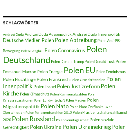
SCHLAGWÖRTER
Andrzej Duda Innenpolitik
Andrzej Duda Aussenpolitik
Andrzej Duda
Polen Abtreibung
Deutsche Medien Polen
Polen Anti-PiS-
Polen
Polen Coronavirus
Bewegung
Polen Bergbau
Deutschland
Polen
Polen Donald Trump
Polen Donald Tusk
Polen EU
Emmanuel Macron
Polen Energie
Polen Feminismus
Polen
Polen Flüchtlinge
Polen Frankreich
Polen Grossbritannien
Innenpolitik
Polen
Polen Justizreform
Polen Israel
Kirche
Polen Klimaschutz
Polen Kommunalwahlen
Polen
Polen
Kriegsreparationen
Polen Landwirtschaft
Polen Medien
Polen Nato
Migrationspolitik
Polen Nato Ostflanke
Polen
Polen Präsidentschaftswahlkampf
Oberschlesien
Polen Parlamentswahlen 2015
Polen Russland
Polen soziale
2020
Polen Sonntagsarbeit
Polen Ukrainekrieg
Polen
Polen Ukraine
Gerechtigkeit