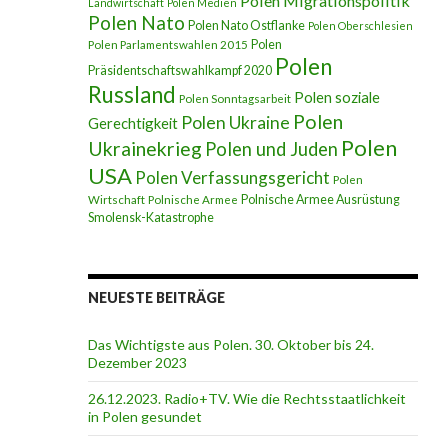
Polen Migrationspolitik
Landwirtschaft
Polen Medien
Polen Nato
Polen Nato Ostflanke
Polen Oberschlesien
Polen
Polen Parlamentswahlen 2015
Polen
Präsidentschaftswahlkampf 2020
Russland
Polen soziale
Polen Sonntagsarbeit
Polen
Polen Ukraine
Gerechtigkeit
Polen
Ukrainekrieg
Polen und Juden
USA
Polen Verfassungsgericht
Polen
Polnische Armee Ausrüstung
Wirtschaft
Polnische Armee
Smolensk-Katastrophe
NEUESTE BEITRÄGE
Das Wichtigste aus Polen. 30. Oktober bis 24.
Dezember 2023
26.12.2023. Radio+TV. Wie die Rechtsstaatlichkeit
in Polen gesundet