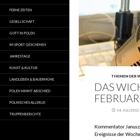
FERNE ZEITEN
GESELLSCHAFT
GOTT IN POLEN
IM SPORT GESCHEHEN
JAHRESTAGE
KUNST & KULTUR
THEMEN DER 
LANDLEBEN & BAUERMÜHE
DAS WICH
POLEN NIMMT ABSCHIED
FEBRUAR 
POLNISCHES ALLERLEI
14. JULI 2015
TRUPPENBERICHTE
Kommentator Janusz T
Ereignisse der Woche