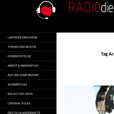
Search
RADIOdienst.pl
Aus Polen über Polen
LAUFENDE EREIGNISSE
THEMEN DER WOCHE
Tag Ar
HÖRERPOSTECKE
ARBEIT & FABRIKATION
AUF DER STAATSBÜHNE
AUSWÄRTIGES
BEI MUTTER GRÜN
CRIMINAL POLKA
DEUTSCHLANDDEBATTE