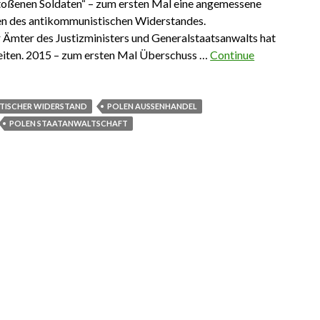
stoßenen Soldaten“ – zum ersten Mal eine angemessene
n des antikommunistischen Widerstandes.
mter des Justizministers und Generalstaatsanwalts hat
Seiten. 2015 – zum ersten Mal Überschuss …
Continue
te aus Polen 28. Februar – 5. März 2016
TISCHER WIDERSTAND
POLEN AUSSENHANDEL
POLEN STAATANWALTSCHAFT