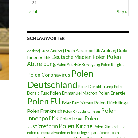
31
« Jul
Sep »
SCHLAGWÖRTER
Andrzej Duda
Andrzej Duda Aussenpolitik
Andrzej Duda
Polen
Deutsche Medien Polen
Innenpolitik
Abtreibung
Polen Anti-PiS-Bewegung
Polen Bergbau
Polen
Polen Coronavirus
Deutschland
Polen Donald Trump
Polen
Polen Emmanuel Macron
Polen Energie
Donald Tusk
Polen EU
Polen Flüchtlinge
Polen Feminismus
Polen
Polen Frankreich
Polen Grossbritannien
Innenpolitik
Polen
Polen Israel
Polen Kirche
Justizreform
Polen Klimaschutz
Polen Kommunalwahlen
Polen Kriegsreparationen
Polen