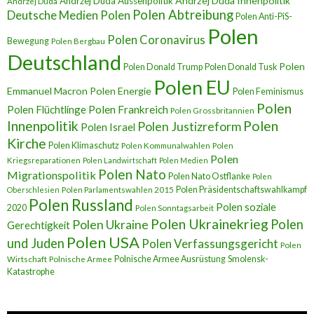
Andrzej Duda Innenpolitik
Andrzej Duda Aussenpolitik
Andrzej Duda
Polen Abtreibung
Deutsche Medien Polen
Polen Anti-PiS-
Polen
Polen Coronavirus
Bewegung
Polen Bergbau
Deutschland
Polen
Polen Donald Trump
Polen Donald Tusk
Polen EU
Emmanuel Macron
Polen Energie
Polen Feminismus
Polen
Polen Flüchtlinge
Polen Frankreich
Polen Grossbritannien
Innenpolitik
Polen
Polen Justizreform
Polen Israel
Kirche
Polen Klimaschutz
Polen Kommunalwahlen
Polen
Polen
Kriegsreparationen
Polen Landwirtschaft
Polen Medien
Polen Nato
Migrationspolitik
Polen Nato Ostflanke
Polen
Polen Präsidentschaftswahlkampf
Oberschlesien
Polen Parlamentswahlen 2015
Polen Russland
Polen soziale
2020
Polen Sonntagsarbeit
Polen Ukrainekrieg
Polen
Polen Ukraine
Gerechtigkeit
Polen USA
und Juden
Polen Verfassungsgericht
Polen
Polnische Armee Ausrüstung
Smolensk-
Wirtschaft
Polnische Armee
Katastrophe