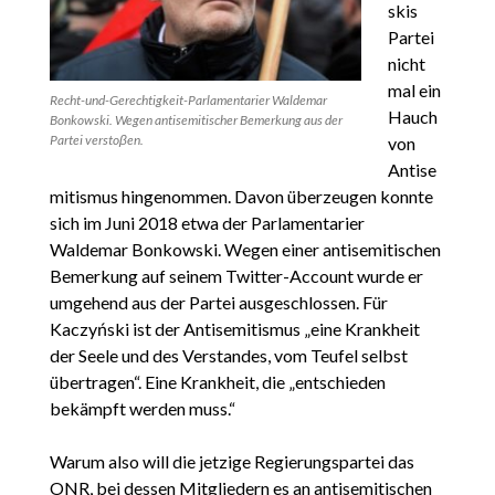
skis
Partei
nicht
mal ein
Recht-und-Gerechtigkeit-Parlamentarier Waldemar
Hauch
Bonkowski. Wegen antisemitischer Bemerkung aus der
Partei verstoβen.
von
Antise
mitismus hingenommen. Davon überzeugen konnte
sich im Juni 2018 etwa der Parlamentarier
Waldemar Bonkowski. Wegen einer antisemitischen
Bemerkung auf seinem Twitter-Account wurde er
umgehend aus der Partei ausgeschlossen. Für
Kaczyński ist der Antisemitismus „eine Krankheit
der Seele und des Verstandes, vom Teufel selbst
übertragen“. Eine Krankheit, die „entschieden
bekämpft werden muss.“
Warum also will die jetzige Regierungspartei das
ONR, bei dessen Mitgliedern es an antisemitischen