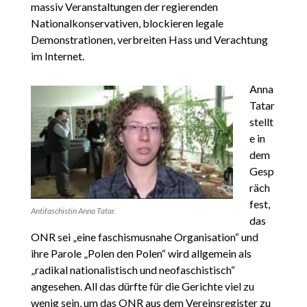
massiv Veranstaltungen der regierenden
Nationalkonservativen, blockieren legale
Demonstrationen, verbreiten Hass und Verachtung
im Internet.
Anna
Tatar
stellt
e in
dem
Gesp
räch
fest,
Antifaschistin Anna Tatar.
das
ONR sei „eine faschismusnahe Organisation“ und
ihre Parole „Polen den Polen“ wird allgemein als
„radikal nationalistisch und neofaschistisch“
angesehen. All das dürfte für die Gerichte viel zu
wenig sein, um das ONR aus dem Vereinsregister zu