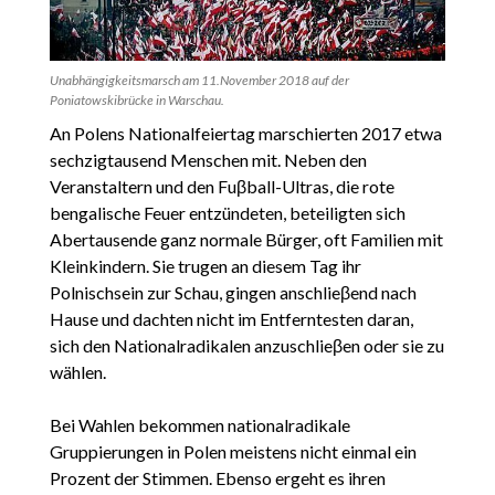
Unabhängigkeitsmarsch am 11.November 2018 auf der
Poniatowskibrücke in Warschau.
An Polens Nationalfeiertag marschierten 2017 etwa
sechzigtausend Menschen mit. Neben den
Veranstaltern und den Fuβball-Ultras, die rote
bengalische Feuer entzündeten, beteiligten sich
Abertausende ganz normale Bürger, oft Familien mit
Kleinkindern. Sie trugen an diesem Tag ihr
Polnischsein zur Schau, gingen anschlieβend nach
Hause und dachten nicht im Entferntesten daran,
sich den Nationalradikalen anzuschlieβen oder sie zu
wählen.
Bei Wahlen bekommen nationalradikale
Gruppierungen in Polen meistens nicht einmal ein
Prozent der Stimmen. Ebenso ergeht es ihren