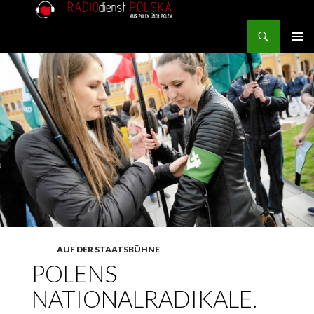
Search
RADIOdienst.pl
SKIP TO CONTENT
PRIMAR
MENU
AUF DER STAATSBÜHNE
POLENS
NATIONALRADIKALE.