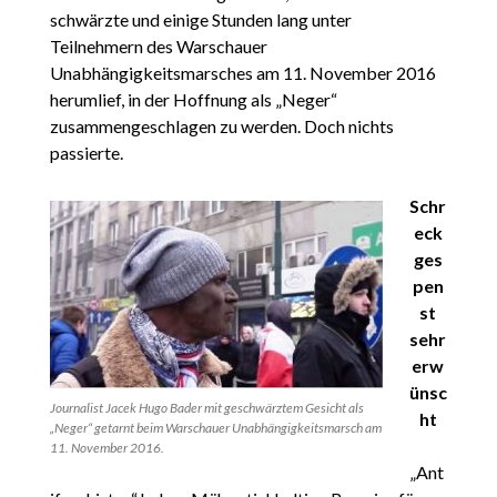
schwärzte und einige Stunden lang unter
Teilnehmern des Warschauer
Unabhängigkeitsmarsches am 11. November 2016
herumlief, in der Hoffnung als „Neger“
zusammengeschlagen zu werden. Doch nichts
passierte.
Schr
eck
ges
pen
st
sehr
erw
ünsc
Journalist Jacek Hugo Bader mit geschwärztem Gesicht als
ht
„Neger“ getarnt beim Warschauer Unabhängigkeitsmarsch am
11. November 2016.
„Ant