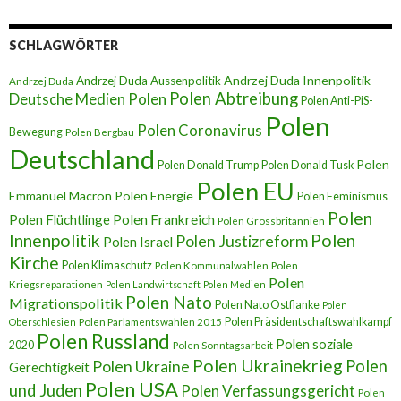
SCHLAGWÖRTER
Andrzej Duda Innenpolitik
Andrzej Duda Aussenpolitik
Andrzej Duda
Polen Abtreibung
Deutsche Medien Polen
Polen Anti-PiS-
Polen
Polen Coronavirus
Bewegung
Polen Bergbau
Deutschland
Polen
Polen Donald Trump
Polen Donald Tusk
Polen EU
Emmanuel Macron
Polen Energie
Polen Feminismus
Polen
Polen Flüchtlinge
Polen Frankreich
Polen Grossbritannien
Innenpolitik
Polen
Polen Justizreform
Polen Israel
Kirche
Polen Klimaschutz
Polen Kommunalwahlen
Polen
Polen
Kriegsreparationen
Polen Landwirtschaft
Polen Medien
Polen Nato
Migrationspolitik
Polen Nato Ostflanke
Polen
Polen Präsidentschaftswahlkampf
Oberschlesien
Polen Parlamentswahlen 2015
Polen Russland
Polen soziale
2020
Polen Sonntagsarbeit
Polen Ukrainekrieg
Polen
Polen Ukraine
Gerechtigkeit
Polen USA
und Juden
Polen Verfassungsgericht
Polen