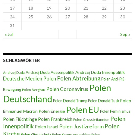
17
18
19
20
21
22
23
24
25
26
27
28
29
30
31
« Jul
Sep »
SCHLAGWÖRTER
Andrzej Duda Innenpolitik
Andrzej Duda Aussenpolitik
Andrzej Duda
Polen Abtreibung
Deutsche Medien Polen
Polen Anti-PiS-
Polen
Polen Coronavirus
Bewegung
Polen Bergbau
Deutschland
Polen
Polen Donald Trump
Polen Donald Tusk
Polen EU
Emmanuel Macron
Polen Energie
Polen Feminismus
Polen
Polen Flüchtlinge
Polen Frankreich
Polen Grossbritannien
Innenpolitik
Polen
Polen Justizreform
Polen Israel
Kirche
Polen Klimaschutz
Polen Kommunalwahlen
Polen