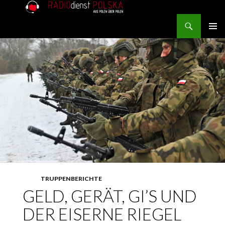
Search
RADIOdienst.pl
SKIP TO CONTENT
PRIMAR
MENU
TRUPPENBERICHTE
GELD, GERÄT, GI’S UND
DER EISERNE RIEGEL