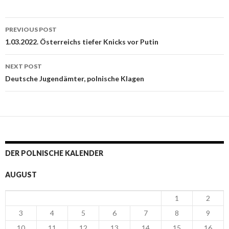
PREVIOUS POST
Post navigation
1.03.2022. Österreichs tiefer Knicks vor Putin
NEXT POST
Deutsche Jugendämter, polnische Klagen
DER POLNISCHE KALENDER
AUGUST
1
2
3
4
5
6
7
8
9
10
11
12
13
14
15
16