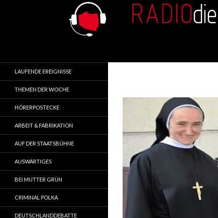
Search
RADIOdienst.pl
Aus Polen über Polen
LAUFENDE EREIGNISSE
THEMEN DER WOCHE
HÖRERPOSTECKE
ARBEIT & FABRIKATION
AUF DER STAATSBÜHNE
AUSWÄRTIGES
BEI MUTTER GRÜN
CRIMINAL POLKA
DEUTSCHLANDDEBATTE