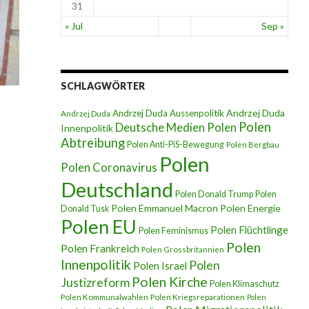
31
« Jul
Sep »
SCHLAGWÖRTER
Andrzej Duda
Andrzej Duda Aussenpolitik
Andrzej Duda
Polen
Deutsche Medien Polen
Innenpolitik
Abtreibung
Polen Anti-PiS-Bewegung
Polen Bergbau
Polen
Polen Coronavirus
Deutschland
Polen Donald Trump
Polen
Polen Emmanuel Macron
Polen Energie
Donald Tusk
Polen EU
Polen Flüchtlinge
Polen Feminismus
Polen
Polen Frankreich
Polen Grossbritannien
Innenpolitik
Polen
Polen Israel
Polen Kirche
Justizreform
Polen Klimaschutz
Polen Kommunalwahlen
Polen Kriegsreparationen
Polen