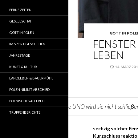
FERNE ZEITEN
GESELLSCHAFT
GOTT IN POLEN
GOTT IN POLE
FENSTER 
IM SPORT GESCHEHEN
LEBEN
JAHRESTAGE
14. MÄRZ 20
KUNST & KULTUR
LANDLEBEN & BAUERMÜHE
POLEN NIMMT ABSCHIED
POLNISCHES ALLERLEI
Die UNO wird sie nicht schlieβe
TRUPPENBERICHTE
sechzig solcher Fens
Kurzschlussreaktio