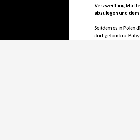
Verzweiflung Mütte
abzulegen und dem 
Seitdem es in Polen d
dort gefundene Baby b
deutlich zurückgega
tote Neugeborene pro