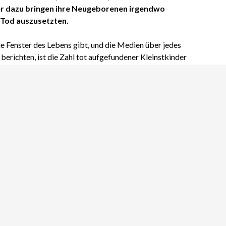
r dazu bringen ihre Neugeborenen irgendwo
Tod auszusetzten.
ie Fenster des Lebens gibt, und die Medien über jedes
erichten, ist die Zahl tot aufgefundener Kleinstkinder
ngen. Dennoch werden immer noch bis zu zwei Dutzend
 Jahr auf Müllkippen, in Parks und Wäldern gefunden.