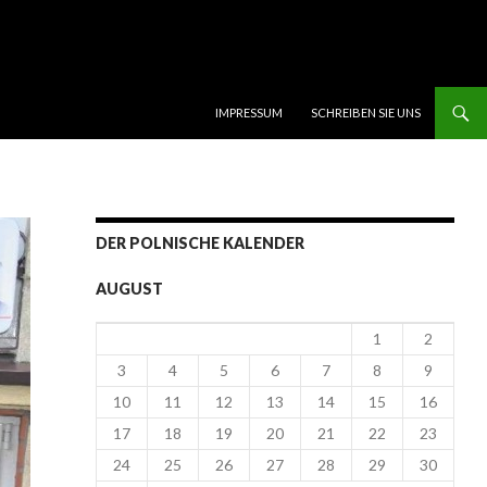
SKIP TO CONTENT
IMPRESSUM
SCHREIBEN SIE UNS
DER POLNISCHE KALENDER
AUGUST
1
2
3
4
5
6
7
8
9
10
11
12
13
14
15
16
17
18
19
20
21
22
23
24
25
26
27
28
29
30