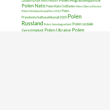
Polen Migrationspolitik
Landwirtschaft
Polen Medien
Polen Nato
Polen Nato Ostflanke
Polen Oberschlesien
Polen
Polen Parlamentswahlen 2015
Polen
Präsidentschaftswahlkampf 2020
Russland
Polen soziale
Polen Sonntagsarbeit
Polen
Polen Ukraine
Gerechtigkeit
Polen
Ukrainekrieg
Polen und Juden
USA
Polen Verfassungsgericht
Polen
Polnische Armee Ausrüstung
Wirtschaft
Polnische Armee
Smolensk-Katastrophe
NEUESTE BEITRÄGE
Das Wichtigste aus Polen. 30. Oktober bis 24.
Dezember 2023
26.12.2023. Radio+TV. Wie die Rechtsstaatlichkeit
in Polen gesundet