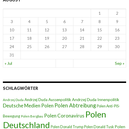
1
2
3
4
5
6
7
8
9
10
11
12
13
14
15
16
17
18
19
20
21
22
23
24
25
26
27
28
29
30
31
« Jul
Sep »
SCHLAGWÖRTER
Andrzej Duda Innenpolitik
Andrzej Duda Aussenpolitik
Andrzej Duda
Polen Abtreibung
Deutsche Medien Polen
Polen Anti-PiS-
Polen
Polen Coronavirus
Bewegung
Polen Bergbau
Deutschland
Polen
Polen Donald Trump
Polen Donald Tusk