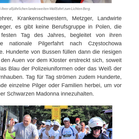
ihrer alljährlichen landesweiten Wallfahrt zum Lichten Berg.
ehrer, Krankenschwestern, Metzger, Landwirte
eger, es gibt keine Berufsgruppe in Polen, die
festen Tag des Jahres, begleitet von ihren
ne nationale Pilgerfahrt nach Częstochowa
e. Hunderte von Bussen f
ü
llen dann die riesigen
 den Auen vor dem Kloster erstreckt sich, soweit
das Blau der Polizeiuniformen oder das Wei
ß
der
nhauben. Tag f
ü
r Tag str
ö
men zudem Hunderte,
e einzelne Pilger oder Familien herbei, um vor
er Schwarzen Madonna innezuhalten.