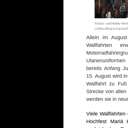
Polizei- und Hobby-Reit
Lichten Berg in Częstoc
Allein im Augus
Wallfahrten e
Motorradfahrergru
Ulanenuniformen 
bereits Anfang J
15. August wird i
Wallfahrt zu Fu
ß
Strecke von allen 
werden sie in neu
Viele Wallfahrten
Hochfest Mariä H