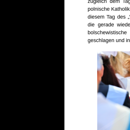
zugleich dem Tag
polnische Katholi
diesem Tag des „
die gerade wiede
bolschewistisch
geschlagen und in 