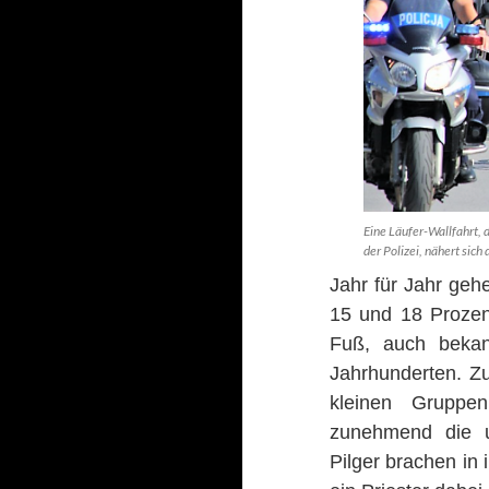
Eine Läufer-Wallfahrt, 
der Polizei, nähert sich
Jahr für Jahr gehe
15 und 18 Prozent
Fu
ß, auch bekan
Jahrhunderten. Zun
kleinen Gruppe
zunehmend die u
Pilger brachen in