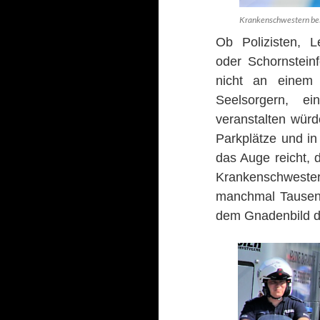
Krankenschwestern bei 
Ob Polizisten, L
oder Schornsteinf
nicht an einem 
Seelsorgern, ei
veranstalten w
ü
rd
Parkpl
ä
tze und in
das Auge reicht, 
Krankenschwester
manchmal Tausend
dem Gnadenbild d