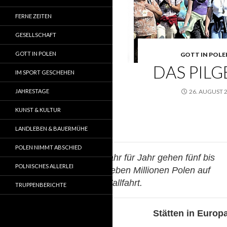
FERNE ZEITEN
GESELLSCHAFT
GOTT IN POLEN
GOTT IN POLE
DAS PILG
IM SPORT GESCHEHEN
JAHRESTAGE
26. AUGUST 
KUNST & KULTUR
LANDLEBEN & BAUERMÜHE
POLEN NIMMT ABSCHIED
Jahr für Jahr gehen fünf bis
POLNISCHES ALLERLEI
sieben Millionen Polen auf
Wallfahrt.
TRUPPENBERICHTE
Stätten in Europa