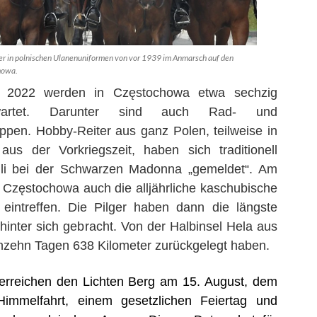
er in polnischen Ulanenuniformen von vor 1939 im Anmarsch auf den
howa.
t 2022 werden in Częstochowa etwa sechzig
rwartet. Darunter sind auch Rad- und
ppen. Hobby-Reiter aus ganz Polen, teilweise in
aus der Vorkriegszeit, haben sich traditionell
uli bei der Schwarzen Madonna „gemeldet“. Am
n Częstochowa auch die allj
ä
hrliche kaschubische
 eintreffen. Die Pilger haben dann die
l
ä
ngste
hinter sich gebracht. V
on der Halbinsel Hela aus
nzehn Tagen 638 Kilometer zur
ü
ckgelegt haben.
 erreichen den Lichten Berg am 15. August, dem
immelfahrt, einem gesetzlichen Feiertag und