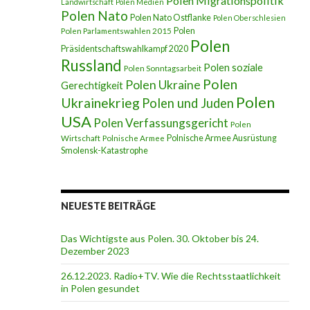
Polen Migrationspolitik
Landwirtschaft
Polen Medien
Polen Nato
Polen Nato Ostflanke
Polen Oberschlesien
Polen
Polen Parlamentswahlen 2015
Polen
Präsidentschaftswahlkampf 2020
Russland
Polen soziale
Polen Sonntagsarbeit
Polen
Polen Ukraine
Gerechtigkeit
Polen
Ukrainekrieg
Polen und Juden
USA
Polen Verfassungsgericht
Polen
Polnische Armee Ausrüstung
Wirtschaft
Polnische Armee
Smolensk-Katastrophe
NEUESTE BEITRÄGE
Das Wichtigste aus Polen. 30. Oktober bis 24.
Dezember 2023
26.12.2023. Radio+TV. Wie die Rechtsstaatlichkeit
in Polen gesundet