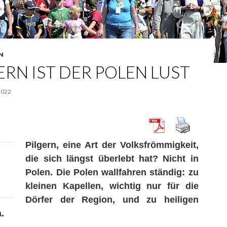
N
ERN IST DER POLEN LUST
2022
Pilgern, eine Art der Volksfrömmigkeit,
die sich l
ä
ngst
ü
berlebt hat? Nicht in
Polen. Die Polen wallfahren ständig: zu
kleinen Kapellen, wichtig nur für die
Dörfer der Region, und zu heiligen
.