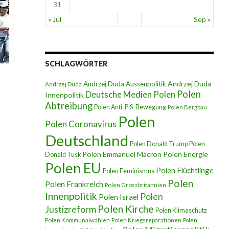
31
« Jul
Sep »
SCHLAGWÖRTER
Andrzej Duda
Andrzej Duda Aussenpolitik
Andrzej Duda
Polen
Deutsche Medien Polen
Innenpolitik
Abtreibung
Polen Anti-PiS-Bewegung
Polen Bergbau
Polen
Polen Coronavirus
Deutschland
Polen Donald Trump
Polen
Polen Emmanuel Macron
Polen Energie
Donald Tusk
Polen EU
Polen Flüchtlinge
Polen Feminismus
Polen
Polen Frankreich
Polen Grossbritannien
Innenpolitik
Polen
Polen Israel
Polen Kirche
Justizreform
Polen Klimaschutz
Polen Kommunalwahlen
Polen Kriegsreparationen
Polen