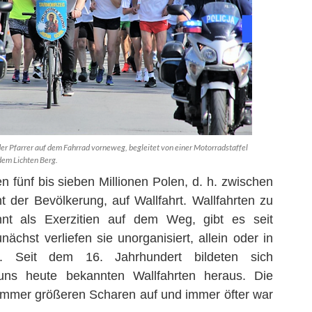
der Pfarrer auf dem Fahrrad vorneweg, begleitet von einer Motorradstaffel
 dem Lichten Berg.
n fünf bis sieben Millionen Polen, d. h. zwischen
 der Bevölkerung, auf Wallfahrt. Wallfahrten zu
nt als Exerzitien auf dem Weg, gibt es seit
ächst verliefen sie unorganisiert, allein oder in
n. Seit dem 16. Jahrhundert bildeten sich
ns heute bekannten Wallfahrten heraus. Die
 immer größeren Scharen auf und immer öfter war