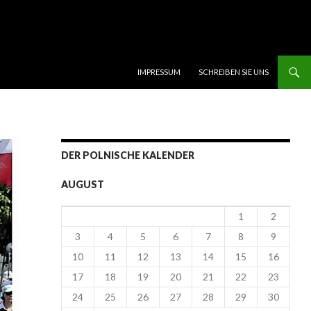
SKIP TO CONTENT
IMPRESSUM
SCHREIBEN SIE UNS
DER POLNISCHE KALENDER
AUGUST
1
2
3
4
5
6
7
8
9
10
11
12
13
14
15
16
17
18
19
20
21
22
23
24
25
26
27
28
29
30