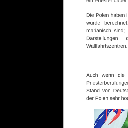
ein Priester dabei.
Die Polen haben i
wurde berechnet
marianisch sind;
Darstellungen
Wallfahrtszentren
Auch wenn die Ve
Priesterberufunge
Stand von Deutsch
der Polen sehr h