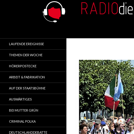
Search
RADIOdienst.pl
Aus Polen über Polen
LAUFENDE EREIGNISSE
THEMEN DER WOCHE
HÖRERPOSTECKE
ARBEIT & FABRIKATION
AUF DER STAATSBÜHNE
AUSWÄRTIGES
BEI MUTTER GRÜN
CRIMINAL POLKA
DEUTSCHLANDDEBATTE