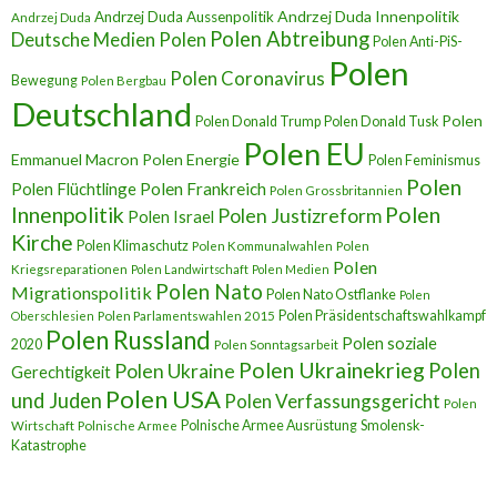
Andrzej Duda Innenpolitik
Andrzej Duda Aussenpolitik
Andrzej Duda
Polen Abtreibung
Deutsche Medien Polen
Polen Anti-PiS-
Polen
Polen Coronavirus
Bewegung
Polen Bergbau
Deutschland
Polen
Polen Donald Trump
Polen Donald Tusk
Polen EU
Emmanuel Macron
Polen Energie
Polen Feminismus
Polen
Polen Flüchtlinge
Polen Frankreich
Polen Grossbritannien
Innenpolitik
Polen
Polen Justizreform
Polen Israel
Kirche
Polen Klimaschutz
Polen Kommunalwahlen
Polen
Polen
Kriegsreparationen
Polen Landwirtschaft
Polen Medien
Polen Nato
Migrationspolitik
Polen Nato Ostflanke
Polen
Polen Präsidentschaftswahlkampf
Oberschlesien
Polen Parlamentswahlen 2015
Polen Russland
Polen soziale
2020
Polen Sonntagsarbeit
Polen Ukrainekrieg
Polen
Polen Ukraine
Gerechtigkeit
Polen USA
und Juden
Polen Verfassungsgericht
Polen
Polnische Armee Ausrüstung
Smolensk-
Wirtschaft
Polnische Armee
Katastrophe