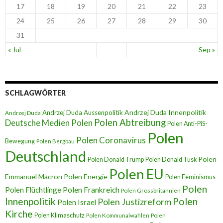
17
18
19
20
21
22
23
24
25
26
27
28
29
30
31
« Jul
Sep »
SCHLAGWÖRTER
Andrzej Duda Innenpolitik
Andrzej Duda Aussenpolitik
Andrzej Duda
Polen Abtreibung
Deutsche Medien Polen
Polen Anti-PiS-
Polen
Polen Coronavirus
Bewegung
Polen Bergbau
Deutschland
Polen
Polen Donald Trump
Polen Donald Tusk
Polen EU
Emmanuel Macron
Polen Energie
Polen Feminismus
Polen
Polen Flüchtlinge
Polen Frankreich
Polen Grossbritannien
Innenpolitik
Polen
Polen Justizreform
Polen Israel
Kirche
Polen Klimaschutz
Polen Kommunalwahlen
Polen