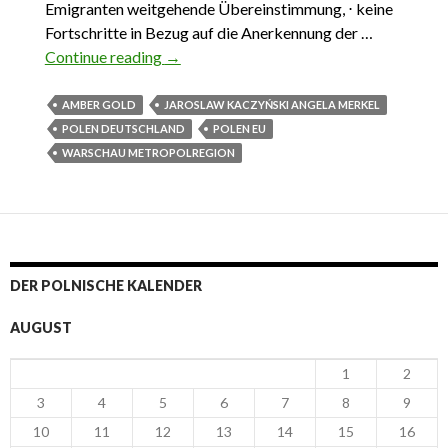
Emigranten weitgehende Übereinstimmung, ⋅ keine
Fortschritte in Bezug auf die Anerkennung der …
Continue reading
Das Wichtigste aus Polen 5. Februar – 11.
→
Februar 2017
AMBER GOLD
JAROSLAW KACZYŃSKI ANGELA MERKEL
POLEN DEUTSCHLAND
POLEN EU
WARSCHAU METROPOLREGION
DER POLNISCHE KALENDER
AUGUST
1
2
3
4
5
6
7
8
9
10
11
12
13
14
15
16