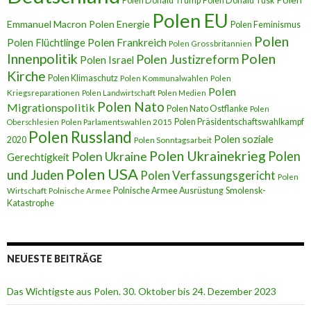
Polen Donald Trump
Polen Donald Tusk
Polen EU
Emmanuel Macron
Polen Energie
Polen Feminismus
Polen
Polen Flüchtlinge
Polen Frankreich
Polen Grossbritannien
Innenpolitik
Polen
Polen Justizreform
Polen Israel
Kirche
Polen Klimaschutz
Polen Kommunalwahlen
Polen
Polen
Kriegsreparationen
Polen Landwirtschaft
Polen Medien
Polen Nato
Migrationspolitik
Polen Nato Ostflanke
Polen
Polen Präsidentschaftswahlkampf
Oberschlesien
Polen Parlamentswahlen 2015
Polen Russland
Polen soziale
2020
Polen Sonntagsarbeit
Polen Ukrainekrieg
Polen
Polen Ukraine
Gerechtigkeit
Polen USA
und Juden
Polen Verfassungsgericht
Polen
Polnische Armee Ausrüstung
Smolensk-
Wirtschaft
Polnische Armee
Katastrophe
NEUESTE BEITRÄGE
Das Wichtigste aus Polen. 30. Oktober bis 24. Dezember 2023