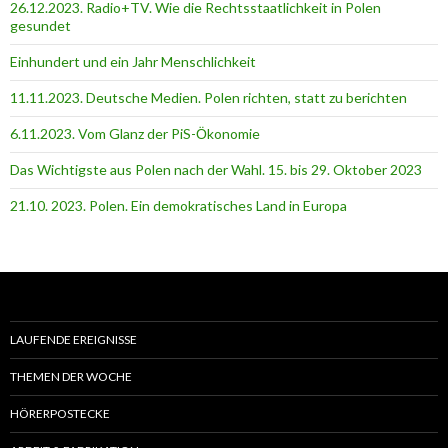
26.12.2023. Radio+TV. Wie die Rechtsstaatlichkeit in Polen
gesundet
Einhundert und ein Jahr Menschlichkeit
11.11.2023. Deutsche Medien. Polen richten, statt zu berichten
6.11.2023. Vom Glanz der PiS-Ӧkonomie
Das Wichtigste aus Polen nach der Wahl. 15. bis 29. Oktober 2023
21.10. 2023. Polen. Ein demokratisches Land in Europa
LAUFENDE EREIGNISSE
THEMEN DER WOCHE
HÖRERPOSTECKE