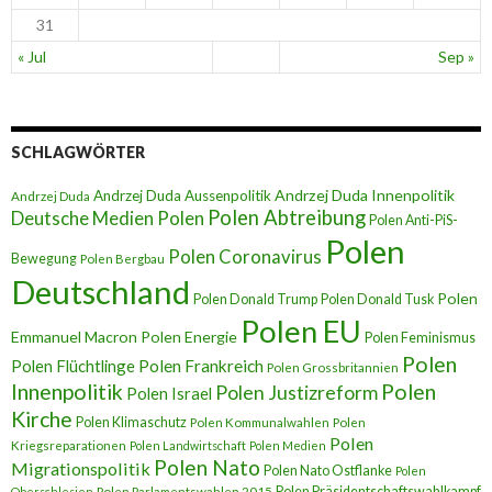
31
« Jul
Sep »
SCHLAGWÖRTER
Andrzej Duda Innenpolitik
Andrzej Duda Aussenpolitik
Andrzej Duda
Polen Abtreibung
Deutsche Medien Polen
Polen Anti-PiS-
Polen
Polen Coronavirus
Bewegung
Polen Bergbau
Deutschland
Polen
Polen Donald Trump
Polen Donald Tusk
Polen EU
Emmanuel Macron
Polen Energie
Polen Feminismus
Polen
Polen Flüchtlinge
Polen Frankreich
Polen Grossbritannien
Innenpolitik
Polen
Polen Justizreform
Polen Israel
Kirche
Polen Klimaschutz
Polen Kommunalwahlen
Polen
Polen
Kriegsreparationen
Polen Landwirtschaft
Polen Medien
Polen Nato
Migrationspolitik
Polen Nato Ostflanke
Polen
Polen Präsidentschaftswahlkampf
Oberschlesien
Polen Parlamentswahlen 2015