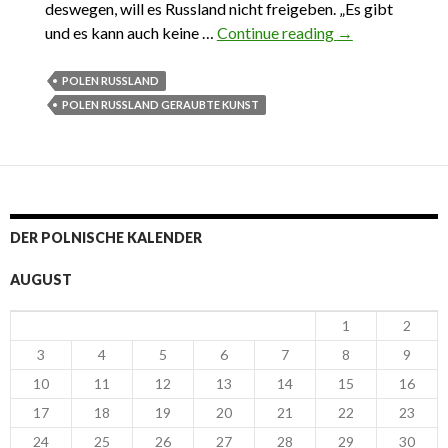
deswegen, will es Russland nicht freigeben. „Es gibt
und es kann auch keine …
Continue reading
Polens
→
russische Von-
der-Kunst-
POLEN RUSSLAND
Befreiung
POLEN RUSSLAND GERAUBTE KUNST
DER POLNISCHE KALENDER
AUGUST
1
2
3
4
5
6
7
8
9
10
11
12
13
14
15
16
17
18
19
20
21
22
23
24
25
26
27
28
29
30