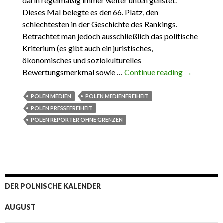
darin regelmäßig immer weiter unten gelistet.
Dieses Mal belegte es den 66. Platz, den
schlechtesten in der Geschichte des Rankings.
Betrachtet man jedoch ausschließlich das politische
Kriterium (es gibt auch ein juristisches,
ökonomisches und soziokulturelles
Bewertungsmerkmal sowie …
Continue reading
16.05.2022
→
Medienfrei
in Polen od
POLEN MEDIEN
POLEN MEDIENFREIHEIT
Reporter o
POLEN PRESSEFREIHEIT
(Scham)Gr
POLEN REPORTER OHNE GRENZEN
DER POLNISCHE KALENDER
AUGUST