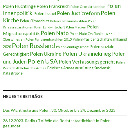
Polen
Polen Flüchtlinge
Polen Frankreich
Polen Grossbritannien
Innenpolitik
Polen
Polen Justizreform
Polen Israel
Kirche
Polen Klimaschutz
Polen Kommunalwahlen
Polen
Polen
Kriegsreparationen
Polen Landwirtschaft
Polen Medien
Polen Nato
Migrationspolitik
Polen Nato Ostflanke
Polen
Polen Präsidentschaftswahlkampf
Oberschlesien
Polen Parlamentswahlen 2015
Polen Russland
Polen soziale
2020
Polen Sonntagsarbeit
Polen Ukrainekrieg
Polen
Polen Ukraine
Gerechtigkeit
Polen USA
und Juden
Polen Verfassungsgericht
Polen
Polnische Armee Ausrüstung
Smolensk-
Wirtschaft
Polnische Armee
Katastrophe
NEUESTE BEITRÄGE
Das Wichtigste aus Polen. 30. Oktober bis 24. Dezember 2023
26.12.2023. Radio+TV. Wie die Rechtsstaatlichkeit in Polen
gesundet