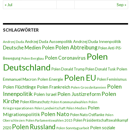
« Jul
Sep »
SCHLAGWÖRTER
Andrzej Duda Innenpolitik
Andrzej Duda Aussenpolitik
Andrzej Duda
Polen Abtreibung
Deutsche Medien Polen
Polen Anti-PiS-
Polen
Polen Coronavirus
Bewegung
Polen Bergbau
Deutschland
Polen
Polen Donald Trump
Polen Donald Tusk
Polen EU
Emmanuel Macron
Polen Energie
Polen Feminismus
Polen
Polen Flüchtlinge
Polen Frankreich
Polen Grossbritannien
Innenpolitik
Polen
Polen Justizreform
Polen Israel
Kirche
Polen Klimaschutz
Polen Kommunalwahlen
Polen
Polen
Kriegsreparationen
Polen Landwirtschaft
Polen Medien
Polen Nato
Migrationspolitik
Polen Nato Ostflanke
Polen
Polen Präsidentschaftswahlkampf
Oberschlesien
Polen Parlamentswahlen 2015
Polen Russland
Polen soziale
2020
Polen Sonntagsarbeit