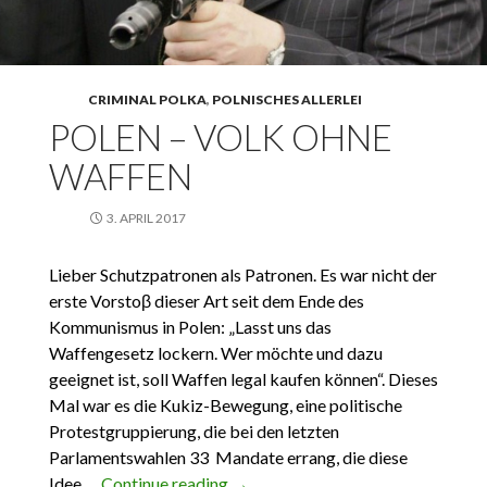
CRIMINAL POLKA
,
POLNISCHES ALLERLEI
POLEN – VOLK OHNE
WAFFEN
3. APRIL 2017
Lieber Schutzpatronen als Patronen. Es war nicht der
erste Vorstoβ dieser Art seit dem Ende des
Kommunismus in Polen: „Lasst uns das
Waffengesetz lockern. Wer möchte und dazu
geeignet ist, soll Waffen legal kaufen können“. Dieses
Mal war es die Kukiz-Bewegung, eine politische
Protestgruppierung, die bei den letzten
Parlamentswahlen 33 Mandate errang, die diese
Idee …
Continue reading
Polen – Volk ohne Waffen
→