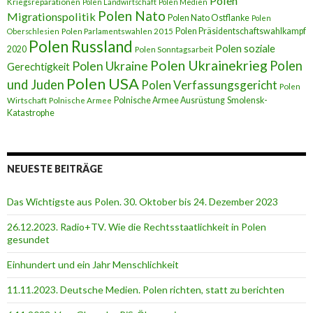
Polen
Kriegsreparationen
Polen Landwirtschaft
Polen Medien
Polen Nato
Migrationspolitik
Polen Nato Ostflanke
Polen
Polen Präsidentschaftswahlkampf
Oberschlesien
Polen Parlamentswahlen 2015
Polen Russland
Polen soziale
2020
Polen Sonntagsarbeit
Polen Ukrainekrieg
Polen
Polen Ukraine
Gerechtigkeit
Polen USA
und Juden
Polen Verfassungsgericht
Polen
Polnische Armee Ausrüstung
Smolensk-
Wirtschaft
Polnische Armee
Katastrophe
NEUESTE BEITRÄGE
Das Wichtigste aus Polen. 30. Oktober bis 24. Dezember 2023
26.12.2023. Radio+TV. Wie die Rechtsstaatlichkeit in Polen
gesundet
Einhundert und ein Jahr Menschlichkeit
11.11.2023. Deutsche Medien. Polen richten, statt zu berichten