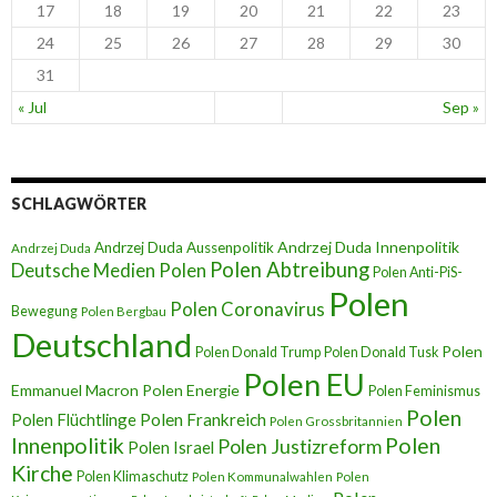
17
18
19
20
21
22
23
24
25
26
27
28
29
30
31
« Jul
Sep »
SCHLAGWÖRTER
Andrzej Duda Innenpolitik
Andrzej Duda Aussenpolitik
Andrzej Duda
Polen Abtreibung
Deutsche Medien Polen
Polen Anti-PiS-
Polen
Polen Coronavirus
Bewegung
Polen Bergbau
Deutschland
Polen
Polen Donald Trump
Polen Donald Tusk
Polen EU
Emmanuel Macron
Polen Energie
Polen Feminismus
Polen
Polen Flüchtlinge
Polen Frankreich
Polen Grossbritannien
Innenpolitik
Polen
Polen Justizreform
Polen Israel
Kirche
Polen Klimaschutz
Polen Kommunalwahlen
Polen