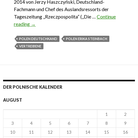
2014 von Jerzy Haszczyński, Deutschland-
Fachmann und Chef des Auslandsressorts der
Tageszeitung „Rzeczpospolita“ („Die …
Continue
reading
Erikas siegreicher Abgang
→
POLEN DEUTSCHKAND
POLEN ERIKA STEINBACH
VERTREIBENE
DER POLNISCHE KALENDER
AUGUST
1
2
3
4
5
6
7
8
9
10
11
12
13
14
15
16