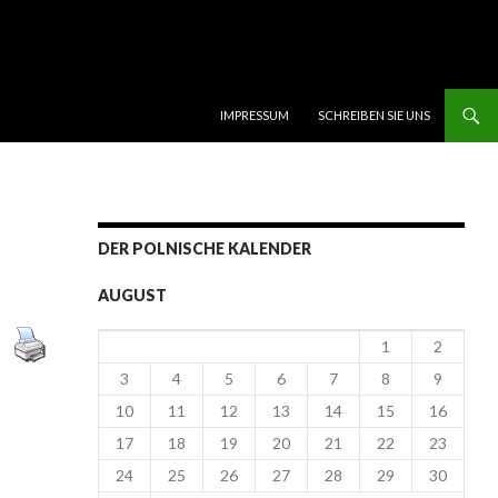
SKIP TO CONTENT
IMPRESSUM
SCHREIBEN SIE UNS
DER POLNISCHE KALENDER
AUGUST
1
2
3
4
5
6
7
8
9
10
11
12
13
14
15
16
17
18
19
20
21
22
23
24
25
26
27
28
29
30