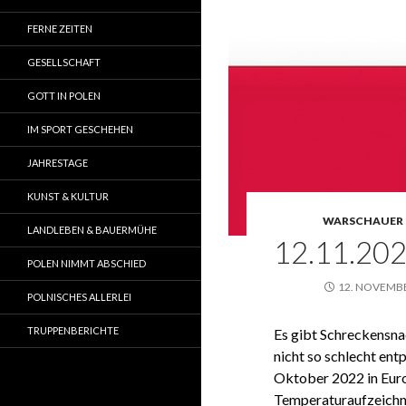
FERNE ZEITEN
GESELLSCHAFT
GOTT IN POLEN
IM SPORT GESCHEHEN
JAHRESTAGE
KUNST & KULTUR
WARSCHAUER 
LANDLEBEN & BAUERMÜHE
12.11.20
POLEN NIMMT ABSCHIED
12. NOVEMB
POLNISCHES ALLERLEI
TRUPPENBERICHTE
Es gibt Schreckensna
nicht so schlecht en
Oktober 2022 in Euro
Temperaturaufzeichnu