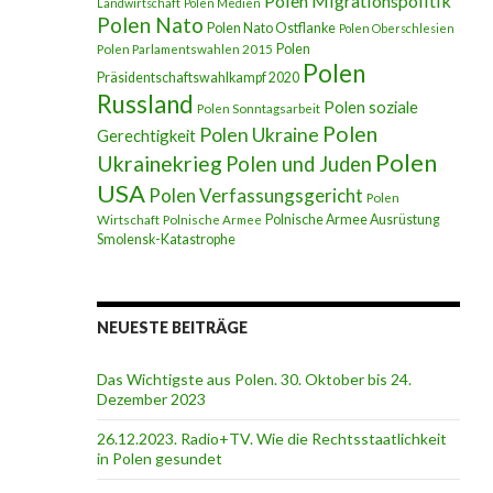
Polen Migrationspolitik
Landwirtschaft
Polen Medien
Polen Nato
Polen Nato Ostflanke
Polen Oberschlesien
2. Prima Klima
Polen
Polen Parlamentswahlen 2015
Polen
Präsidentschaftswahlkampf 2020
Russland
Polen soziale
Polen Sonntagsarbeit
Polen
Polen Ukraine
Gerechtigkeit
Polen
Ukrainekrieg
Polen und Juden
USA
Polen Verfassungsgericht
Polen
Polnische Armee Ausrüstung
Wirtschaft
Polnische Armee
Smolensk-Katastrophe
NEUESTE BEITRÄGE
Das Wichtigste aus Polen. 30. Oktober bis 24.
Dezember 2023
26.12.2023. Radio+TV. Wie die Rechtsstaatlichkeit
in Polen gesundet