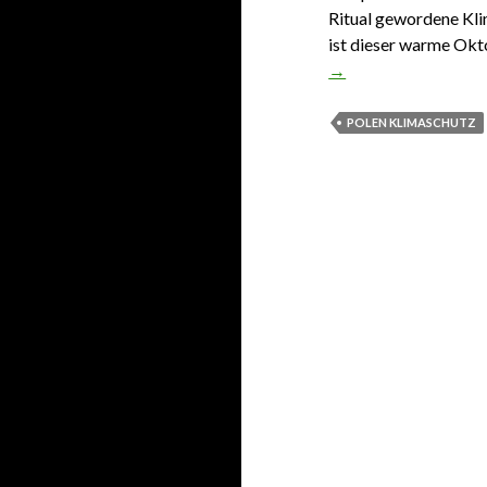
Ritual gewordene Kl
ist dieser warme Okt
→
POLEN KLIMASCHUTZ