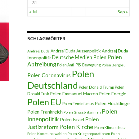
31
« Jul
Sep »
SCHLAGWÖRTER
Andrzej Duda
Andrzej Duda Aussenpolitik
Andrzej Duda
Polen
Deutsche Medien Polen
Innenpolitik
Abtreibung
Polen Anti-PiS-Bewegung
Polen Bergbau
Polen
Polen Coronavirus
Deutschland
Polen Donald Trump
Polen
Polen Emmanuel Macron
Polen Energie
Donald Tusk
Polen EU
Polen Flüchtlinge
Polen Feminismus
Polen
Polen Frankreich
Polen Grossbritannien
Innenpolitik
Polen
Polen Israel
Polen Kirche
Justizreform
Polen Klimaschutz
Polen Kommunalwahlen
Polen Kriegsreparationen
Polen