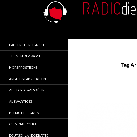
Search
RADIOdienst.pl
Aus Polen über Polen
LAUFENDE EREIGNISSE
THEMEN DER WOCHE
Tag Ar
HÖRERPOSTECKE
ARBEIT & FABRIKATION
AUF DER STAATSBÜHNE
AUSWÄRTIGES
BEI MUTTER GRÜN
CRIMINAL POLKA
DEUTSCHLANDDEBATTE