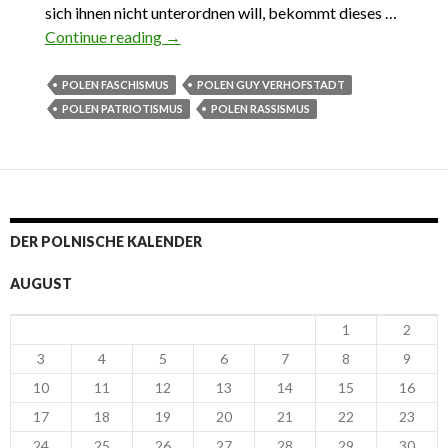
sich ihnen nicht unterordnen will, bekommt dieses …
Continue reading
9.04.2022. Polnische Faschisten
→
POLEN FASCHISMUS
POLEN GUY VERHOFSTADT
POLEN PATRIOTISMUS
POLEN RASSISMUS
DER POLNISCHE KALENDER
AUGUST
1
2
3
4
5
6
7
8
9
10
11
12
13
14
15
16
17
18
19
20
21
22
23
24
25
26
27
28
29
30