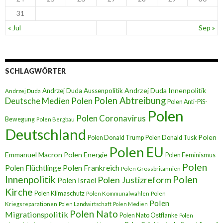
31
« Jul
Sep »
SCHLAGWÖRTER
Andrzej Duda Innenpolitik
Andrzej Duda Aussenpolitik
Andrzej Duda
Polen Abtreibung
Deutsche Medien Polen
Polen Anti-PiS-
Polen
Polen Coronavirus
Bewegung
Polen Bergbau
Deutschland
Polen
Polen Donald Trump
Polen Donald Tusk
Polen EU
Emmanuel Macron
Polen Energie
Polen Feminismus
Polen
Polen Flüchtlinge
Polen Frankreich
Polen Grossbritannien
Innenpolitik
Polen
Polen Justizreform
Polen Israel
Kirche
Polen Klimaschutz
Polen Kommunalwahlen
Polen
Polen
Kriegsreparationen
Polen Landwirtschaft
Polen Medien
Polen Nato
Migrationspolitik
Polen Nato Ostflanke
Polen