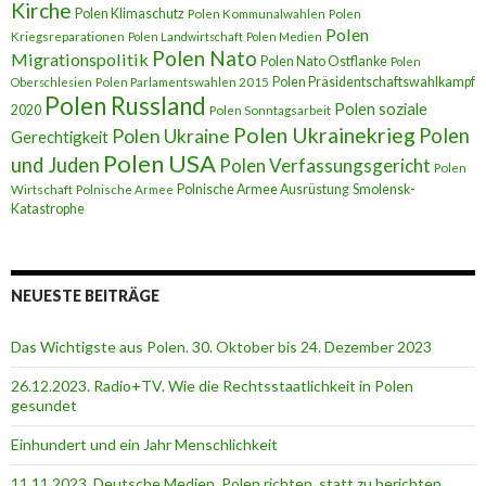
Kirche
Polen Klimaschutz
Polen Kommunalwahlen
Polen
Polen
Kriegsreparationen
Polen Landwirtschaft
Polen Medien
Polen Nato
Migrationspolitik
Polen Nato Ostflanke
Polen
Polen Präsidentschaftswahlkampf
Oberschlesien
Polen Parlamentswahlen 2015
Polen Russland
Polen soziale
2020
Polen Sonntagsarbeit
Polen Ukrainekrieg
Polen
Polen Ukraine
Gerechtigkeit
Polen USA
und Juden
Polen Verfassungsgericht
Polen
Polnische Armee Ausrüstung
Smolensk-
Wirtschaft
Polnische Armee
Katastrophe
NEUESTE BEITRÄGE
Das Wichtigste aus Polen. 30. Oktober bis 24. Dezember 2023
26.12.2023. Radio+TV. Wie die Rechtsstaatlichkeit in Polen
gesundet
Einhundert und ein Jahr Menschlichkeit
11.11.2023. Deutsche Medien. Polen richten, statt zu berichten