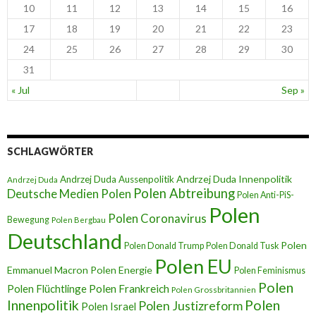
10
11
12
13
14
15
16
17
18
19
20
21
22
23
24
25
26
27
28
29
30
31
« Jul
Sep »
SCHLAGWÖRTER
Andrzej Duda Innenpolitik
Andrzej Duda Aussenpolitik
Andrzej Duda
Polen Abtreibung
Deutsche Medien Polen
Polen Anti-PiS-
Polen
Polen Coronavirus
Bewegung
Polen Bergbau
Deutschland
Polen
Polen Donald Trump
Polen Donald Tusk
Polen EU
Emmanuel Macron
Polen Energie
Polen Feminismus
Polen
Polen Flüchtlinge
Polen Frankreich
Polen Grossbritannien
Innenpolitik
Polen
Polen Justizreform
Polen Israel