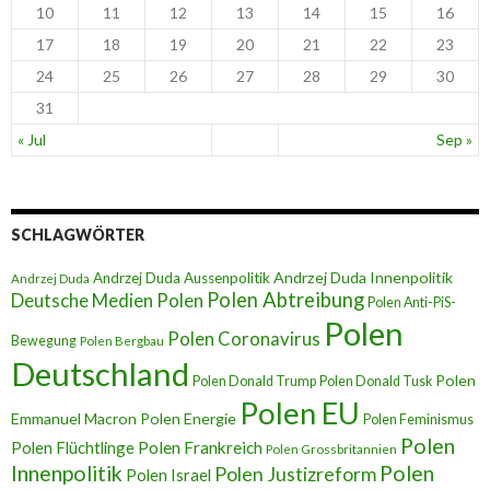
10
11
12
13
14
15
16
17
18
19
20
21
22
23
24
25
26
27
28
29
30
31
« Jul
Sep »
SCHLAGWÖRTER
Andrzej Duda Innenpolitik
Andrzej Duda Aussenpolitik
Andrzej Duda
Polen Abtreibung
Deutsche Medien Polen
Polen Anti-PiS-
Polen
Polen Coronavirus
Bewegung
Polen Bergbau
Deutschland
Polen
Polen Donald Trump
Polen Donald Tusk
Polen EU
Emmanuel Macron
Polen Energie
Polen Feminismus
Polen
Polen Flüchtlinge
Polen Frankreich
Polen Grossbritannien
Innenpolitik
Polen
Polen Justizreform
Polen Israel