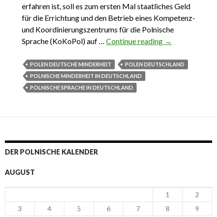
erfahren ist, soll es zum ersten Mal staatliches Geld
für die Errichtung und den Betrieb eines Kompetenz-
und Koordinierungszentrums für die Polnische
Sprache (KoKoPol) auf …
Continue reading
19.11.2022.
→
KoKoPol. Die
Vernunft
POLEN DEUTSCHE MINDERHEIT
POLEN DEUTSCHLAND
bezwingt
POLNISCHE MINDERHEIT IN DEUTSCHLAND
Deutschland
POLNISCHE SPRACHE IN DEUTSCHLAND
DER POLNISCHE KALENDER
AUGUST
1
2
3
4
5
6
7
8
9