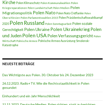
Kirche
Polen Klimaschutz
Polen Kommunalwahlen
Polen
Polen
Kriegsreparationen
Polen Landwirtschaft
Polen Medien
Polen Nato
Migrationspolitik
Polen Nato Ostflanke
Polen
Polen Präsidentschaftswahlkampf
Oberschlesien
Polen Parlamentswahlen 2015
Polen Russland
Polen soziale
2020
Polen Sonntagsarbeit
Polen Ukrainekrieg
Polen
Polen Ukraine
Gerechtigkeit
Polen USA
und Juden
Polen Verfassungsgericht
Polen
Polnische Armee Ausrüstung
Smolensk-
Wirtschaft
Polnische Armee
Katastrophe
NEUESTE BEITRÄGE
Das Wichtigste aus Polen. 30. Oktober bis 24. Dezember 2023
26.12.2023. Radio+TV. Wie die Rechtsstaatlichkeit in Polen
gesundet
Einhundert und ein Jahr Menschlichkeit
11.11.2023. Deutsche Medien. Polen richten, statt zu berichten