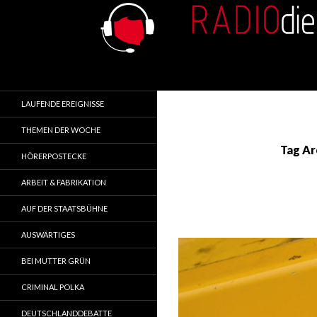
Search
RADIOdienst.pl
Aus Polen über Polen
LAUFENDE EREIGNISSE
THEMEN DER WOCHE
Tag Ar
HÖRERPOSTECKE
ARBEIT & FABRIKATION
AUF DER STAATSBÜHNE
AUSWÄRTIGES
BEI MUTTER GRÜN
CRIMINAL POLKA
DEUTSCHLANDDEBATTE