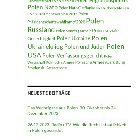
Polen Migrationspolitik
Landwirtschaft
Polen Medien
Polen Nato
Polen Nato Ostflanke
Polen Oberschlesien
Polen
Polen Parlamentswahlen 2015
Polen
Präsidentschaftswahlkampf 2020
Russland
Polen soziale
Polen Sonntagsarbeit
Polen
Polen Ukraine
Gerechtigkeit
Polen
Ukrainekrieg
Polen und Juden
USA
Polen Verfassungsgericht
Polen
Polnische Armee Ausrüstung
Wirtschaft
Polnische Armee
Smolensk-Katastrophe
NEUESTE BEITRÄGE
Das Wichtigste aus Polen. 30. Oktober bis 24.
Dezember 2023
26.12.2023. Radio+TV. Wie die Rechtsstaatlichkeit
in Polen gesundet