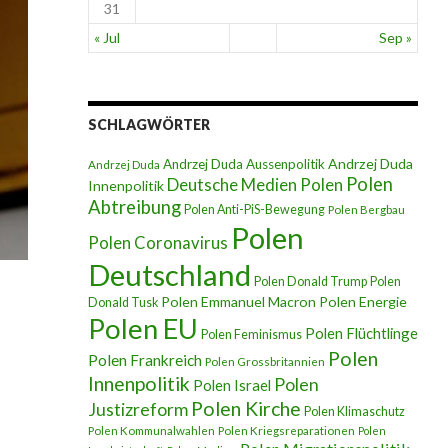
31
« Jul
Sep »
SCHLAGWÖRTER
Andrzej Duda
Andrzej Duda Aussenpolitik
Andrzej Duda
Polen
Deutsche Medien Polen
Innenpolitik
Abtreibung
Polen Anti-PiS-Bewegung
Polen Bergbau
Polen
Polen Coronavirus
Deutschland
Polen Donald Trump
Polen
Polen Emmanuel Macron
Polen Energie
Donald Tusk
Polen EU
Polen Flüchtlinge
Polen Feminismus
Polen
Polen Frankreich
Polen Grossbritannien
Innenpolitik
Polen
Polen Israel
Polen Kirche
Justizreform
Polen Klimaschutz
Polen Kommunalwahlen
Polen Kriegsreparationen
Polen