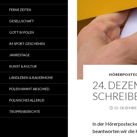
FERNE ZEITEN
GESELLSCHAFT
GOTT IN POLEN
IM SPORT GESCHEHEN
JAHRESTAGE
KUNST & KULTUR
HÖRERPOSTE
LANDLEBEN & BAUERMÜHE
24. DEZE
POLEN NIMMT ABSCHIED
SCHREIB
POLNISCHES ALLERLEI
22. DEZEMBE
TRUPPENBERICHTE
In der Hörerpostecke
beantworten wir die