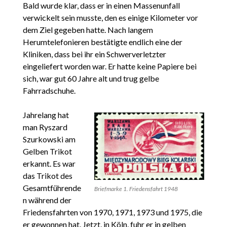
Bald wurde klar, dass er in einen Massenunfall
verwickelt sein musste, den es einige Kilometer vor
dem Ziel gegeben hatte. Nach langem
Herumtelefonieren bestätigte endlich eine der
Kliniken, dass bei ihr ein Schwerverletzter
eingeliefert worden war. Er hatte keine Papiere bei
sich, war gut 60 Jahre alt und trug gelbe
Fahrradschuhe.
Jahrelang hat
man Ryszard
Szurkowski am
Gelben Trikot
erkannt. Es war
das Trikot des
Gesamtführende
Briefmarke 1. Friedensfahrt 1948
n während der
Friedensfahrten von 1970, 1971, 1973 und 1975, die
er gewonnen hat. Jetzt, in Köln, fuhr er in gelben