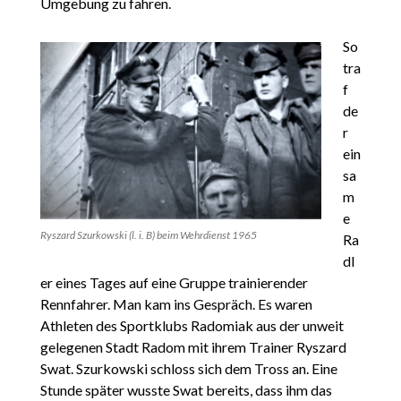
Umgebung zu fahren.
So
tra
f
de
r
ein
sa
m
e
Ryszard Szurkowski (l. i. B) beim Wehrdienst 1965
Ra
dl
er eines Tages auf eine Gruppe trainierender
Rennfahrer. Man kam ins Gespräch. Es waren
Athleten des Sportklubs Radomiak aus der unweit
gelegenen Stadt Radom mit ihrem Trainer Ryszard
Swat. Szurkowski schloss sich dem Tross an. Eine
Stunde später wusste Swat bereits, dass ihm das