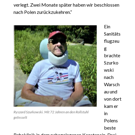
verlegt. Zwei Monate später haben wir beschlossen
nach Polen zurückzukehren.“
Ein
Sanitäts
flugzeu
g
brachte
Szurko
wski
nach
Warsch
au und
von dort
kam er
Ryszard Szurkowski. Mit 72 Jahren an den Rollstuhl
in
gefesselt
Polens
beste
Rehaklinik in dem nahegelegenen Konstancin. Drei