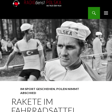
Search
RADIOdienst.pl
SKIP TO CONTENT
PRIMAR
MENU
IM SPORT GESCHEHEN
,
POLEN NIMMT
ABSCHIED
RAKETE IM
FAHRRADSATTEL