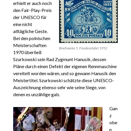
erhielt er auch noch
den Fair-Play-Preis
der UNESCO für
eine nicht
alltägliche Geste.
Bei den polnischen
Meisterschaften
Briefmarke 5. Friedensfahrt 1952
1970 überließ
Szurkowski sein Rad Zygmunt Hanusik, dessen
Pläne durch einen Defekt der eigenen Rennmaschine
vereitelt worden wären, und so gewann Hanusik den
Meistertitel. Szurkowski schätzte diese UNESCO-
Auszeichnung ebenso sehr wie seine Siege, von
denen es unzählige gab.
Gan
z
obe
n