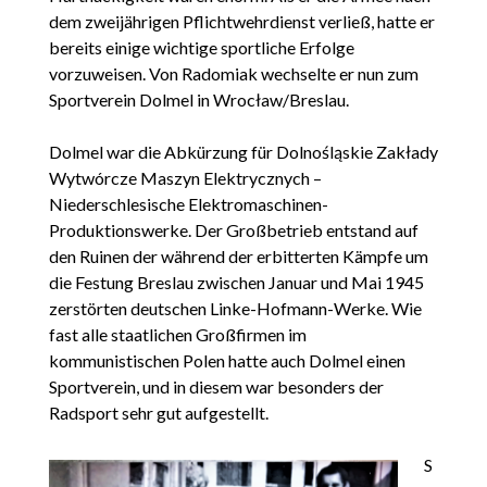
dem zweijährigen Pflichtwehrdienst verließ, hatte er
bereits einige wichtige sportliche Erfolge
vorzuweisen. Von Radomiak wechselte er nun zum
Sportverein Dolmel in Wrocław/Breslau.
Dolmel war die Abkürzung für Dolnośląskie Zakłady
Wytwórcze Maszyn Elektrycznych –
Niederschlesische Elektromaschinen-
Produktionswerke. Der Großbetrieb entstand auf
den Ruinen der während der erbitterten Kämpfe um
die Festung Breslau zwischen Januar und Mai 1945
zerstörten deutschen Linke-Hofmann-Werke. Wie
fast alle staatlichen Großfirmen im
kommunistischen Polen hatte auch Dolmel einen
Sportverein, und in diesem war besonders der
Radsport sehr gut aufgestellt.
S