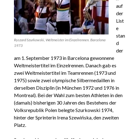
auf
der
List
e
stan
Ryszard Szurkowski, Weltmeister im Einzelrennen. Barcelona
d
1973
der
am 1. September 1973 in Barcelona gewonnene
Weltmeistertitel im Einzelrennen. Danach gab es
zwei Weltmeistertitel im Teamrennen (1973 und
1975) sowie zwei olympische Silbermedaillen in
derselben Disziplin (in München 1972 und 1976 in
Montreal). Bei der Wahl zum besten Athleten in den
(damals) bisherigen 30 Jahren des Bestehens der
Volksrepublik Polen belegte Szurkowski 1974,
hinter der Sprinterin Irena Szewińska, den zweiten
Platz.