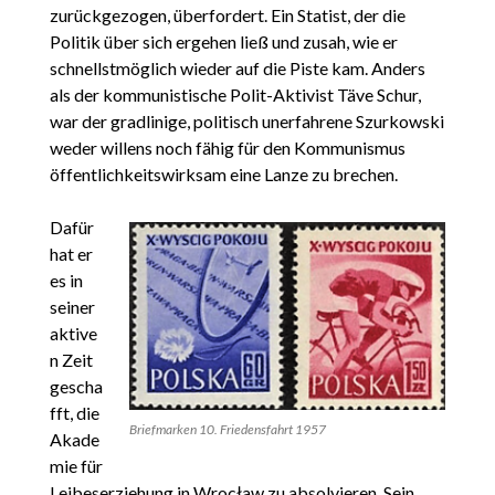
zurückgezogen, überfordert. Ein Statist, der die
Politik über sich ergehen ließ und zusah, wie er
schnellstmöglich wieder auf die Piste kam. Anders
als der kommunistische Polit-Aktivist Täve Schur,
war der gradlinige, politisch unerfahrene Szurkowski
weder willens noch fähig für den Kommunismus
öffentlichkeitswirksam eine Lanze zu brechen.
Dafür
hat er
es in
seiner
aktive
n Zeit
gescha
fft, die
Briefmarken 10. Friedensfahrt 1957
Akade
mie für
Leibeserziehung in Wrocław zu absolvieren. Sein