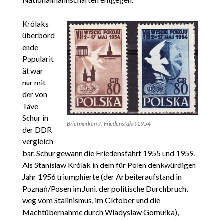
Królaks
überbord
ende
Popularit
ät war
nur mit
der von
Täve
Schur in
Briefmarken 7. Friedensfahrt 1954
der DDR
vergleich
bar. Schur gewann die Friedensfahrt 1955 und 1959.
Als Stanislaw Królak in dem für Polen denkwürdigen
Jahr 1956 triumphierte (der Arbeiteraufstand in
Poznań/Posen im Juni, der politische Durchbruch,
weg vom Stalinismus, im Oktober und die
Machtübernahme durch Wladyslaw Gomułka),