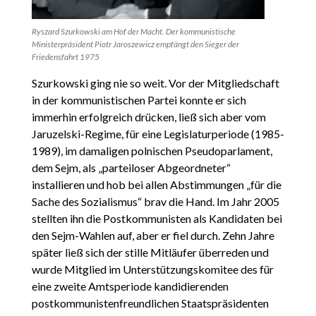
Ryszard Szurkowski am Hof der Macht. Der kommunistische
Ministerpräsident Piotr Jaroszewicz empfängt den Sieger der
Friedensfahrt 1975
Szurkowski ging nie so weit. Vor der Mitgliedschaft
in der kommunistischen Partei konnte er sich
immerhin erfolgreich drücken, ließ sich aber vom
Jaruzelski-Regime, für eine Legislaturperiode (1985-
1989), im damaligen polnischen Pseudoparlament,
dem Sejm, als „parteiloser Abgeordneter“
installieren und hob bei allen Abstimmungen „für die
Sache des Sozialismus“ brav die Hand. Im Jahr 2005
stellten ihn die Postkommunisten als Kandidaten bei
den Sejm-Wahlen auf, aber er fiel durch. Zehn Jahre
später ließ sich der stille Mitläufer überreden und
wurde Mitglied im Unterstützungskomitee des für
eine zweite Amtsperiode kandidierenden
postkommunistenfreundlichen Staatspräsidenten