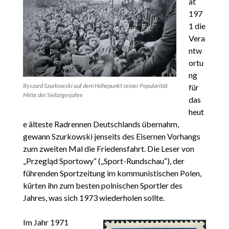
at
197
1 die
Vera
ntw
ortu
ng
Ryszard Szurkowski auf dem Höhepunkt seiner Popularität
für
Mitte der Siebzigerjahre
das
heut
e älteste Radrennen Deutschlands übernahm,
gewann Szurkowski jenseits des Eisernen Vorhangs
zum zweiten Mal die Friedensfahrt. Die Leser von
„Przegląd Sportowy“ („Sport-Rundschau“), der
führenden Sportzeitung im kommunistischen Polen,
kürten ihn zum besten polnischen Sportler des
Jahres, was sich 1973 wiederholen sollte.
Im Jahr 1971