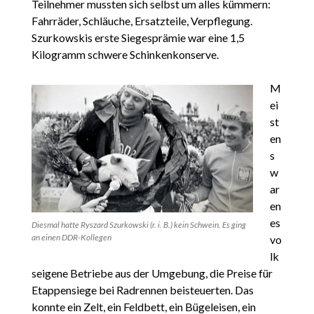
Teilnehmer mussten sich selbst um alles kümmern:
Fahrräder, Schläuche, Ersatzteile, Verpflegung.
Szurkowskis erste Siegesprämie war eine 1,5
Kilogramm schwere Schinkenkonserve.
M
ei
st
en
s
w
ar
en
es
Diesmal hatte Ryszard Szurkowski (r. i. B.) kein Schwein. Es ging
an einen DDR-Kollegen
vo
lk
seigene Betriebe aus der Umgebung, die Preise für
Etappensiege bei Radrennen beisteuerten. Das
konnte ein Zelt, ein Feldbett, ein Bügeleisen, ein