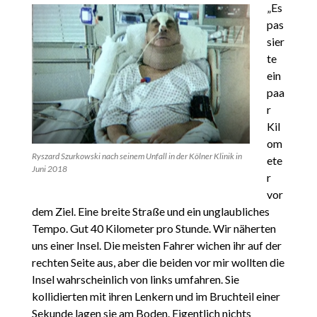
„Es
pas
sier
te
ein
paa
r
Kil
om
Ryszard Szurkowski nach seinem Unfall in der Kölner Klinik in
ete
Juni 2018
r
vor
dem Ziel. Eine breite Straße und ein unglaubliches
Tempo. Gut 40 Kilometer pro Stunde. Wir näherten
uns einer Insel. Die meisten Fahrer wichen ihr auf der
rechten Seite aus, aber die beiden vor mir wollten die
Insel wahrscheinlich von links umfahren. Sie
kollidierten mit ihren Lenkern und im Bruchteil einer
Sekunde lagen sie am Boden. Eigentlich nichts