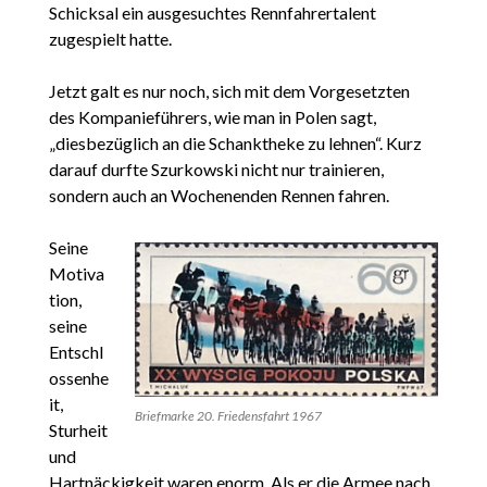
Schicksal ein ausgesuchtes Rennfahrertalent
zugespielt hatte.
Jetzt galt es nur noch, sich mit dem Vorgesetzten
des Kompanieführers, wie man in Polen sagt,
„diesbezüglich an die Schanktheke zu lehnen“. Kurz
darauf durfte Szurkowski nicht nur trainieren,
sondern auch an Wochenenden Rennen fahren.
Seine
Motiva
tion,
seine
Entschl
ossenhe
it,
Briefmarke 20. Friedensfahrt 1967
Sturheit
und
Hartnäckigkeit waren enorm. Als er die Armee nach