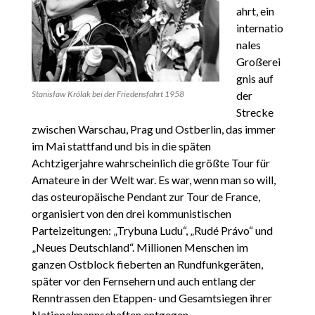
ahrt, ein
internatio
nales
Großerei
gnis auf
der
Stanisław Królak bei der Friedensfahrt 1958
Strecke
zwischen Warschau, Prag und Ostberlin, das immer
im Mai stattfand und bis in die späten
Achtzigerjahre wahrscheinlich die größte Tour für
Amateure in der Welt war. Es war, wenn man so will,
das osteuropäische Pendant zur Tour de France,
organisiert von den drei kommunistischen
Parteizeitungen: „Trybuna Ludu“, „Rudé Právo“ und
„Neues Deutschland“. Millionen Menschen im
ganzen Ostblock fieberten an Rundfunkgeräten,
später vor den Fernsehern und auch entlang der
Renntrassen den Etappen- und Gesamtsiegen ihrer
Nationalmannschaften entgegen.