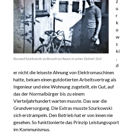
z
u
r
k
o
w
s
ki
,
Ryszard Szurkowski zu Besuch zu Hause in seiner Dolmel-Zeit
d
er nicht die leiseste Ahnung von Elektromaschinen
hatte, bekam einen gutdotierten Arbeitsvertrag als
Ingenieur und eine Wohnung zugeteilt, ein Gut, auf
das der Normalbürger bis zu einem
Vierteljahrhundert warten musste. Das war die
Grundversorgung. Die Extras musste Szurkowski
sich erstrampeln. Den Betrieb hat er von innen nie
gesehen. So funktionierte das Prinzip Leistungssport
im Kommunismus.