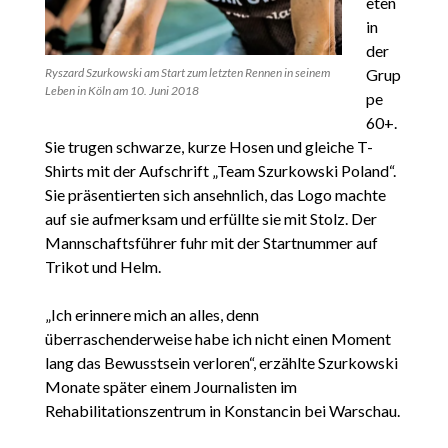
eten
in
der
Ryszard Szurkowski am Start zum letzten Rennen in seinem
Grup
Leben in Köln am 10. Juni 2018
pe
60+.
Sie trugen schwarze, kurze Hosen und gleiche T-
Shirts mit der Aufschrift „Team Szurkowski Poland“.
Sie präsentierten sich ansehnlich, das Logo machte
auf sie aufmerksam und erfüllte sie mit Stolz. Der
Mannschaftsführer fuhr mit der Startnummer auf
Trikot und Helm.
„Ich erinnere mich an alles, denn
überraschenderweise habe ich nicht einen Moment
lang das Bewusstsein verloren“, erzählte Szurkowski
Monate später einem Journalisten im
Rehabilitationszentrum in Konstancin bei Warschau.