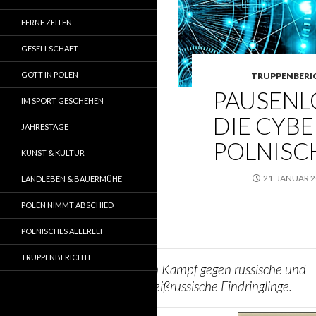
FERNE ZEITEN
GESELLSCHAFT
GOTT IN POLEN
TRUPPENBERI
PAUSENL
IM SPORT GESCHEHEN
DIE CYB
JAHRESTAGE
POLNISC
KUNST & KULTUR
21. JANUAR 
LANDLEBEN & BAUERMÜHE
POLEN NIMMT ABSCHIED
POLNISCHES ALLERLEI
TRUPPENBERICHTE
Im Kampf gegen russische und
weißrussische Eindringlinge.