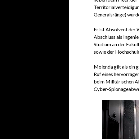
Territorialverteidigu
Generalsränge) wurd
Er ist Absolvent der
Abschluss als Ingeni
Studium an der Fakul
sowie der Hochschul
Molenda gilt als ein
Ruf eines hervorrage
beim Militärischen Ab
Cyber-Spionageabweh