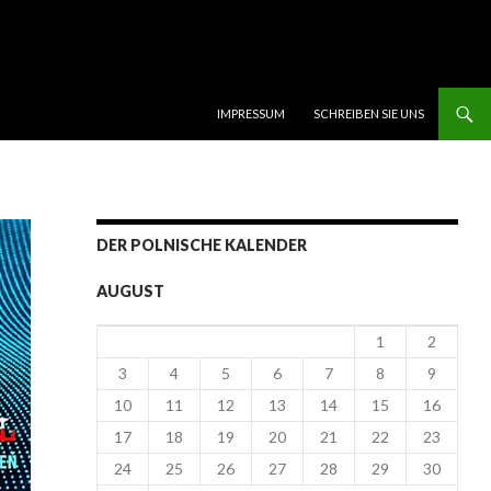
SKIP TO CONTENT
IMPRESSUM
SCHREIBEN SIE UNS
DER POLNISCHE KALENDER
AUGUST
1
2
3
4
5
6
7
8
9
10
11
12
13
14
15
16
17
18
19
20
21
22
23
24
25
26
27
28
29
30