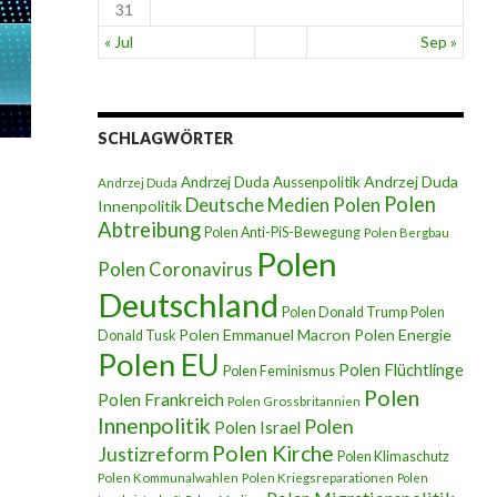
31
« Jul
Sep »
SCHLAGWÖRTER
Andrzej Duda
Andrzej Duda Aussenpolitik
Andrzej Duda
Polen
Deutsche Medien Polen
Innenpolitik
Abtreibung
Polen Anti-PiS-Bewegung
Polen Bergbau
Polen
Polen Coronavirus
Deutschland
Polen Donald Trump
Polen
Polen Emmanuel Macron
Polen Energie
Donald Tusk
Polen EU
Polen Flüchtlinge
Polen Feminismus
Polen
Polen Frankreich
Polen Grossbritannien
Innenpolitik
Polen
Polen Israel
Polen Kirche
Justizreform
Polen Klimaschutz
Polen Kommunalwahlen
Polen Kriegsreparationen
Polen