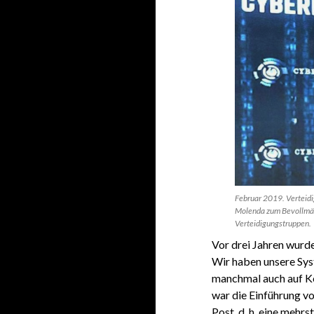
Februar 2019. Verteidi
Molenda zum Bevollmäch
Verteidigungstruppen.
Vor drei Jahren wur
Wir haben unsere Syst
manchmal auch auf Ko
war die Einführung vo
Post, d. h. eine mehr