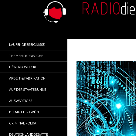
Search
RADIOdienst.pl
Aus Polen über Polen
LAUFENDE EREIGNISSE
THEMEN DER WOCHE
HÖRERPOSTECKE
ARBEIT & FABRIKATION
AUF DER STAATSBÜHNE
AUSWÄRTIGES
BEI MUTTER GRÜN
CRIMINAL POLKA
DEUTSCHLANDDEBATTE