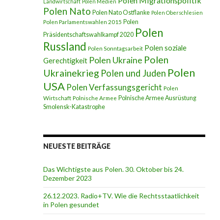
Polen Migrationspolitik
Landwirtschaft
Polen Medien
Polen Nato
Polen Nato Ostflanke
Polen Oberschlesien
Polen
Polen Parlamentswahlen 2015
Polen
Präsidentschaftswahlkampf 2020
Russland
Polen soziale
Polen Sonntagsarbeit
Polen
Polen Ukraine
Gerechtigkeit
Polen
Ukrainekrieg
Polen und Juden
USA
Polen Verfassungsgericht
Polen
Polnische Armee Ausrüstung
Wirtschaft
Polnische Armee
Smolensk-Katastrophe
NEUESTE BEITRÄGE
Das Wichtigste aus Polen. 30. Oktober bis 24.
Dezember 2023
26.12.2023. Radio+TV. Wie die Rechtsstaatlichkeit
in Polen gesundet