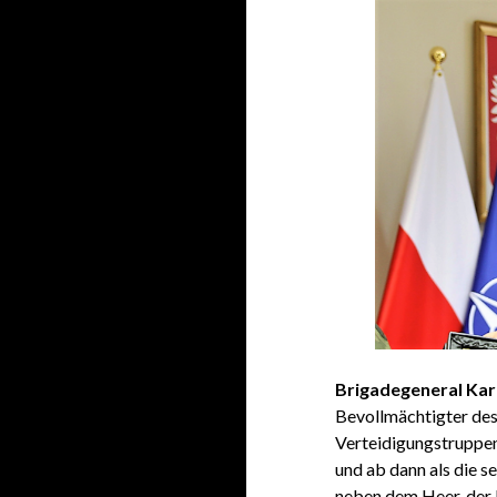
Brigadegeneral Ka
Bevollmächtigter des
Verteidigungstruppen.
und ab dann als die s
neben dem Heer, der 