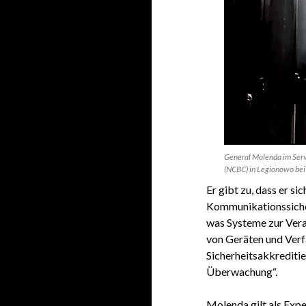
General Molenda im Serv
(NCBC) in Legionowo bei
Er gibt zu, dass er s
Kommunikationssicherh
was Systeme zur Vera
von Geräten und Verf
Sicherheitsakkrediti
Überwachung“.
Molenda gilt als Expe