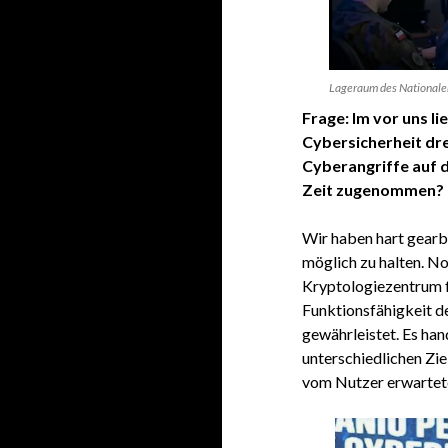
Lageraum des Nationalen
Frage: Im vor uns l
Cybersicherheit dre
Cyberangriffe auf d
Zeit zugenommen?
Wir haben hart gearbe
möglich zu halten. N
Kryptologiezentrum f
Funktionsfähigkeit d
gewährleistet. Es han
unterschiedlichen Ziel
vom Nutzer erwartete