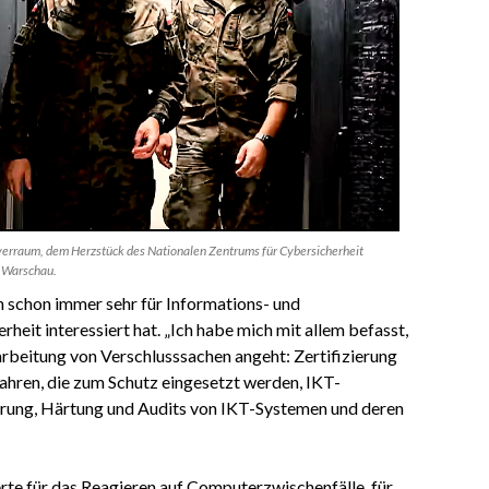
erraum, dem Herzstück des Nationalen Zentrums für Cybersicherheit
 Warschau.
ich schon immer sehr für Informations- und
eit interessiert hat. „Ich habe mich mit allem befasst,
rbeitung von Verschlusssachen angeht: Zertifizierung
ahren, die zum Schutz eingesetzt werden, IKT-
erung, Härtung und Audits von IKT-Systemen und deren
rte für das Reagieren auf Computerzwischenfälle, für