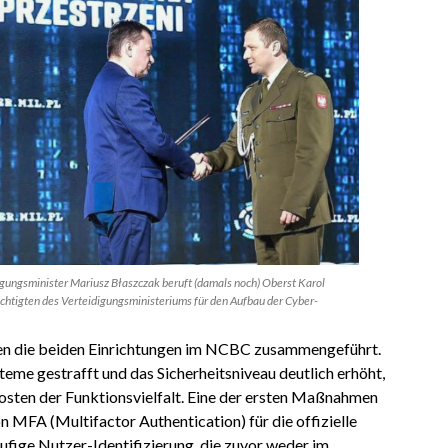
gungsminister Mariusz Błaszczak beruft (damals noch) Oberst Karol
tigten des Verteidigungsministeriums für den Aufbau der Cyber-
den die beiden Einrichtungen im NCBC zusammengeführt.
eme gestrafft und das Sicherheitsniveau deutlich erhöht,
sten der Funktionsvielfalt. Eine der ersten Maßnahmen
n MFA (Multifactor Authentication) für die offizielle
stufige Nutzer-Identifizierung, die zuvor weder im