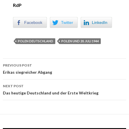
RdP
Facebook
Twitter
LinkedIn
POLEN DEUTSCHLAND
POLEN UND 20. JULI 1944
PREVIOUS POST
Post navigation
Erikas siegreicher Abgang
NEXT POST
Das heutige Deutschland und der Erste Weltkrieg