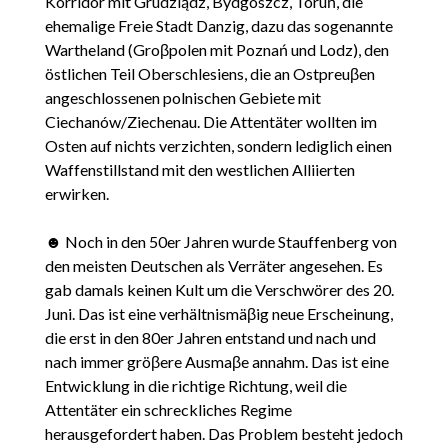
Korridor mit Grudziądz, Bydgoszcz, Toruń, die
ehemalige Freie Stadt Danzig, dazu das sogenannte
Wartheland (Groβpolen mit Poznań und Lodz), den
östlichen Teil Oberschlesiens, die an Ostpreuβen
angeschlossenen polnischen Gebiete mit
Ciechanów/Ziechenau. Die Attentäter wollten im
Osten auf nichts verzichten, sondern lediglich einen
Waffenstillstand mit den westlichen Alliierten
erwirken.
☻ Noch in den 50er Jahren wurde Stauffenberg von
den meisten Deutschen als Verräter angesehen. Es
gab damals keinen Kult um die Verschwörer des 20.
Juni. Das ist eine verhältnismäβig neue Erscheinung,
die erst in den 80er Jahren entstand und nach und
nach immer gröβere Ausmaβe annahm. Das ist eine
Entwicklung in die richtige Richtung, weil die
Attentäter ein schreckliches Regime
herausgefordert haben. Das Problem besteht jedoch