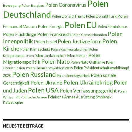
Polen
Polen Coronavirus
Bewegung
Polen Bergbau
Deutschland
Polen
Polen Donald Trump
Polen Donald Tusk
Polen EU
Emmanuel Macron
Polen Energie
Polen Feminismus
Polen
Polen Flüchtlinge
Polen Frankreich
Polen Grossbritannien
Innenpolitik
Polen
Polen Justizreform
Polen Israel
Kirche
Polen Klimaschutz
Polen Kommunalwahlen
Polen
Polen
Kriegsreparationen
Polen Landwirtschaft
Polen Medien
Polen Nato
Migrationspolitik
Polen Nato Ostflanke
Polen
Polen Präsidentschaftswahlkampf
Oberschlesien
Polen Parlamentswahlen 2015
Polen Russland
Polen soziale
2020
Polen Sonntagsarbeit
Polen Ukrainekrieg
Polen
Polen Ukraine
Gerechtigkeit
Polen USA
und Juden
Polen Verfassungsgericht
Polen
Polnische Armee Ausrüstung
Smolensk-
Wirtschaft
Polnische Armee
Katastrophe
NEUESTE BEITRÄGE