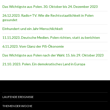
Das Wichtigste aus Polen. 30. Oktober bis 24. Dezember 2023
26.12.2023. Radio+TV. Wie die Rechtsstaatlichkeit in Polen
gesundet
Einhundert und ein Jahr Menschlichkeit
11.11.2023. Deutsche Medien. Polen richten, statt zu berichten
6.11.2023. Vom Glanz der PiS-Ӧkonomie
Das Wichtigste aus Polen nach der Wahl. 15. bis 29. Oktober 2023
21.10. 2023. Polen. Ein demokratisches Land in Europa
LAUFENDE EREIGNISSE
THEMEN DER WOCHE