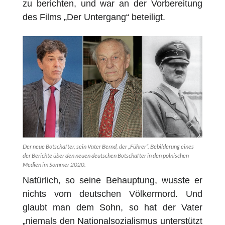
zu berichten, und war an der Vorbereitung
des Films „Der Untergang“ beteiligt.
Der neue Botschafter, sein Vater Bernd, der „Führer“. Bebilderung eines
der Berichte über den neuen deutschen Botschafter in den polnischen
Medien im Sommer 2020.
Nat
ü
rlich, so seine Behauptung, wusste er
nichts vom deutschen V
ö
lkermord. Und
glaubt man dem Sohn, so hat der Vater
„niemals den Nationalsozialismus unterst
ü
tzt