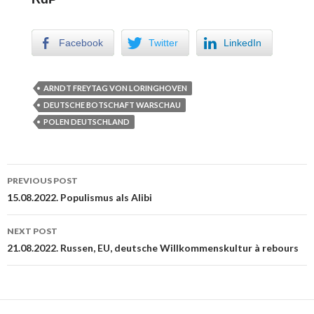
Facebook
Twitter
LinkedIn
ARNDT FREYTAG VON LORINGHOVEN
DEUTSCHE BOTSCHAFT WARSCHAU
POLEN DEUTSCHLAND
PREVIOUS POST
Post navigation
15.08.2022. Populismus als Alibi
NEXT POST
21.08.2022. Russen, EU, deutsche Willkommenskultur à rebours