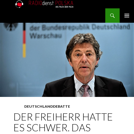
Search
RADIOdienst.pl
SKIP TO CONTENT
PRIMAR
MENU
DEUTSCHLANDDEBATTE
DER FREIHERR HATTE
ES SCHWER. DAS