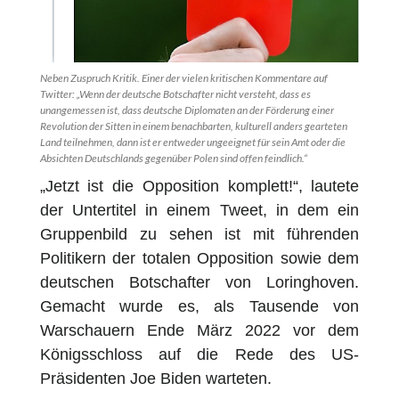
Neben Zuspruch Kritik. Einer der vielen kritischen Kommentare auf
Twitter: „Wenn der deutsche Botschafter nicht versteht, dass es
unangemessen ist, dass deutsche Diplomaten an der Förderung einer
Revolution der Sitten in einem benachbarten, kulturell anders gearteten
Land teilnehmen, dann ist er entweder ungeeignet für sein Amt oder die
Absichten Deutschlands gegenüber Polen sind offen feindlich.“
„Jetzt ist die Opposition komplett!“, lautete
der Untertitel in einem Tweet, in dem ein
Gruppenbild zu sehen ist mit f
ü
hrenden
Politikern der totalen Opposition sowie dem
deutschen Botschafter von Loringhoven.
Gemacht wurde es, als Tausende von
Warschauern Ende März 2022 vor dem
Königsschloss auf die Rede des US-
Präsidenten Joe Biden warteten.