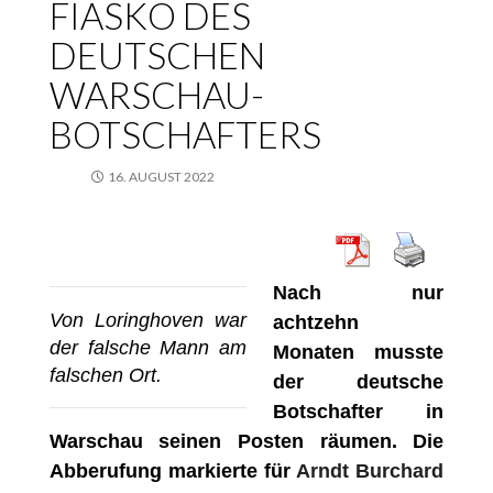
FIASKO DES
DEUTSCHEN
WARSCHAU-
BOTSCHAFTERS
16. AUGUST 2022
Nach nur
Von Loringhoven war
achtzehn
der falsche Mann am
Monaten mu
ss
te
falschen Ort.
der deutsche
Botschafter in
Warschau seinen Posten r
ä
umen. Die
Abberufung markierte f
ü
r
Arndt Burchard