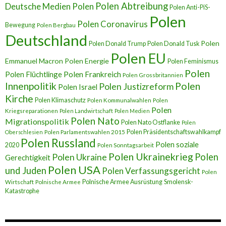
Polen Abtreibung
Deutsche Medien Polen
Polen Anti-PiS-
Polen
Polen Coronavirus
Bewegung
Polen Bergbau
Deutschland
Polen
Polen Donald Trump
Polen Donald Tusk
Polen EU
Emmanuel Macron
Polen Energie
Polen Feminismus
Polen
Polen Flüchtlinge
Polen Frankreich
Polen Grossbritannien
Innenpolitik
Polen
Polen Justizreform
Polen Israel
Kirche
Polen Klimaschutz
Polen Kommunalwahlen
Polen
Polen
Kriegsreparationen
Polen Landwirtschaft
Polen Medien
Polen Nato
Migrationspolitik
Polen Nato Ostflanke
Polen
Polen Präsidentschaftswahlkampf
Oberschlesien
Polen Parlamentswahlen 2015
Polen Russland
Polen soziale
2020
Polen Sonntagsarbeit
Polen Ukrainekrieg
Polen
Polen Ukraine
Gerechtigkeit
Polen USA
und Juden
Polen Verfassungsgericht
Polen
Polnische Armee Ausrüstung
Smolensk-
Wirtschaft
Polnische Armee
Katastrophe