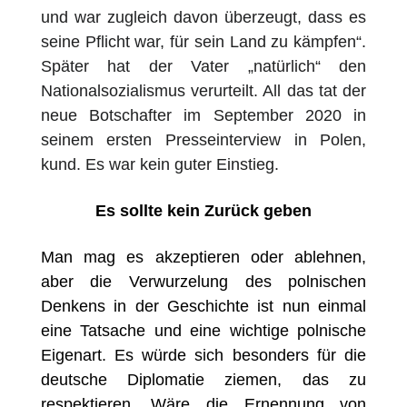
und war zugleich davon
ü
berzeugt, dass es
seine Pflicht war, f
ü
r sein Land zu k
ä
mpfen“.
Sp
ä
ter hat der Vater „nat
ü
rlich“ den
Nationalsozialismus verurteilt. All das tat der
neue Botschafter im September 2020 in
seinem ersten Presseinterview in Polen,
kund. Es war kein guter Einstieg.
Es sollte kein Zurück geben
Man mag es akzeptieren oder ablehnen,
aber die Verwurzelung des polnischen
Denkens in der Geschichte ist nun einmal
eine Tatsache und eine wichtige polnische
Eigenart. Es würde sich besonders für die
deutsche Diplomatie ziemen, das zu
respektieren. Wäre die Ernennung von