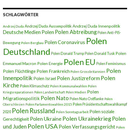
SCHLAGWÖRTER
Andrzej Duda Innenpolitik
Andrzej Duda Aussenpolitik
Andrzej Duda
Polen Abtreibung
Deutsche Medien Polen
Polen Anti-PiS-
Polen
Polen Coronavirus
Bewegung
Polen Bergbau
Deutschland
Polen
Polen Donald Trump
Polen Donald Tusk
Polen EU
Emmanuel Macron
Polen Energie
Polen Feminismus
Polen
Polen Flüchtlinge
Polen Frankreich
Polen Grossbritannien
Innenpolitik
Polen
Polen Justizreform
Polen Israel
Kirche
Polen Klimaschutz
Polen Kommunalwahlen
Polen
Polen
Kriegsreparationen
Polen Landwirtschaft
Polen Medien
Polen Nato
Migrationspolitik
Polen Nato Ostflanke
Polen
Polen Präsidentschaftswahlkampf
Oberschlesien
Polen Parlamentswahlen 2015
Polen Russland
Polen soziale
2020
Polen Sonntagsarbeit
Polen Ukrainekrieg
Polen
Polen Ukraine
Gerechtigkeit
Polen USA
und Juden
Polen Verfassungsgericht
Polen