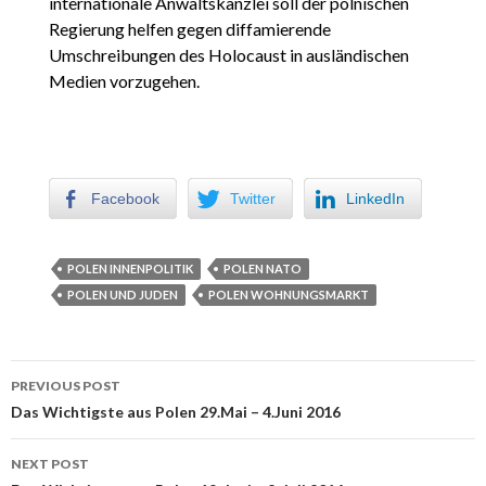
internationale Anwaltskanzlei soll der polnischen
Regierung helfen gegen diffamierende
Umschreibungen des Holocaust in ausländischen
Medien vorzugehen.
Facebook
Twitter
LinkedIn
POLEN INNENPOLITIK
POLEN NATO
POLEN UND JUDEN
POLEN WOHNUNGSMARKT
PREVIOUS POST
Post navigation
Das Wichtigste aus Polen 29.Mai – 4.Juni 2016
NEXT POST