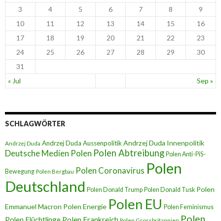
3
4
5
6
7
8
9
10
11
12
13
14
15
16
17
18
19
20
21
22
23
24
25
26
27
28
29
30
31
« Jul
Sep »
SCHLAGWÖRTER
Andrzej Duda Innenpolitik
Andrzej Duda Aussenpolitik
Andrzej Duda
Polen Abtreibung
Deutsche Medien Polen
Polen Anti-PiS-
Polen
Polen Coronavirus
Bewegung
Polen Bergbau
Deutschland
Polen
Polen Donald Trump
Polen Donald Tusk
Polen EU
Emmanuel Macron
Polen Energie
Polen Feminismus
Polen
Polen Flüchtlinge
Polen Frankreich
Polen Grossbritannien