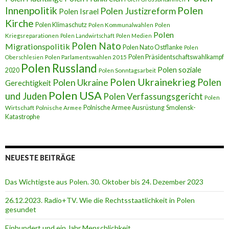
Innenpolitik
Polen
Polen Justizreform
Polen Israel
Kirche
Polen Klimaschutz
Polen Kommunalwahlen
Polen
Polen
Kriegsreparationen
Polen Landwirtschaft
Polen Medien
Polen Nato
Migrationspolitik
Polen Nato Ostflanke
Polen
Polen Präsidentschaftswahlkampf
Oberschlesien
Polen Parlamentswahlen 2015
Polen Russland
Polen soziale
2020
Polen Sonntagsarbeit
Polen Ukrainekrieg
Polen
Polen Ukraine
Gerechtigkeit
Polen USA
und Juden
Polen Verfassungsgericht
Polen
Polnische Armee Ausrüstung
Smolensk-
Wirtschaft
Polnische Armee
Katastrophe
NEUESTE BEITRÄGE
Das Wichtigste aus Polen. 30. Oktober bis 24. Dezember 2023
26.12.2023. Radio+TV. Wie die Rechtsstaatlichkeit in Polen
gesundet
Einhundert und ein Jahr Menschlichkeit