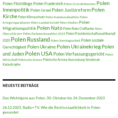
Polen
Polen Flüchtlinge
Polen Frankreich
Polen Grossbritannien
Innenpolitik
Polen
Polen Justizreform
Polen Israel
Kirche
Polen Klimaschutz
Polen Kommunalwahlen
Polen
Polen
Kriegsreparationen
Polen Landwirtschaft
Polen Medien
Polen Nato
Migrationspolitik
Polen Nato Ostflanke
Polen
Polen Präsidentschaftswahlkampf
Oberschlesien
Polen Parlamentswahlen 2015
Polen Russland
Polen soziale
2020
Polen Sonntagsarbeit
Polen Ukrainekrieg
Polen
Polen Ukraine
Gerechtigkeit
Polen USA
und Juden
Polen Verfassungsgericht
Polen
Polnische Armee Ausrüstung
Smolensk-
Wirtschaft
Polnische Armee
Katastrophe
NEUESTE BEITRÄGE
Das Wichtigste aus Polen. 30. Oktober bis 24. Dezember 2023
26.12.2023. Radio+TV. Wie die Rechtsstaatlichkeit in Polen
gesundet