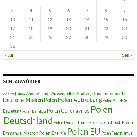
1
2
3
4
5
6
7
8
9
10
11
12
13
14
15
16
17
18
19
20
21
22
23
24
25
26
27
28
29
30
31
« Jul
Sep »
SCHLAGWÖRTER
Andrzej Duda Innenpolitik
Andrzej Duda Aussenpolitik
Andrzej Duda
Polen Abtreibung
Deutsche Medien Polen
Polen Anti-PiS-
Polen
Polen Coronavirus
Bewegung
Polen Bergbau
Deutschland
Polen
Polen Donald Trump
Polen Donald Tusk
Polen EU
Emmanuel Macron
Polen Energie
Polen Feminismus