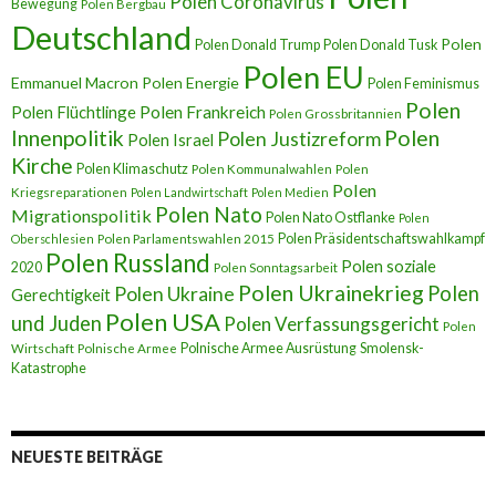
Polen Coronavirus
Bewegung
Polen Bergbau
Deutschland
Polen
Polen Donald Trump
Polen Donald Tusk
Polen EU
Emmanuel Macron
Polen Energie
Polen Feminismus
Polen
Polen Flüchtlinge
Polen Frankreich
Polen Grossbritannien
Innenpolitik
Polen
Polen Justizreform
Polen Israel
Kirche
Polen Klimaschutz
Polen Kommunalwahlen
Polen
Polen
Kriegsreparationen
Polen Landwirtschaft
Polen Medien
Polen Nato
Migrationspolitik
Polen Nato Ostflanke
Polen
Polen Präsidentschaftswahlkampf
Oberschlesien
Polen Parlamentswahlen 2015
Polen Russland
Polen soziale
2020
Polen Sonntagsarbeit
Polen Ukrainekrieg
Polen
Polen Ukraine
Gerechtigkeit
Polen USA
und Juden
Polen Verfassungsgericht
Polen
Polnische Armee Ausrüstung
Smolensk-
Wirtschaft
Polnische Armee
Katastrophe
NEUESTE BEITRÄGE