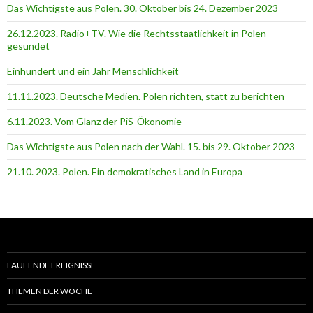
Das Wichtigste aus Polen. 30. Oktober bis 24. Dezember 2023
26.12.2023. Radio+TV. Wie die Rechtsstaatlichkeit in Polen
gesundet
Einhundert und ein Jahr Menschlichkeit
11.11.2023. Deutsche Medien. Polen richten, statt zu berichten
6.11.2023. Vom Glanz der PiS-Ӧkonomie
Das Wichtigste aus Polen nach der Wahl. 15. bis 29. Oktober 2023
21.10. 2023. Polen. Ein demokratisches Land in Europa
LAUFENDE EREIGNISSE
THEMEN DER WOCHE