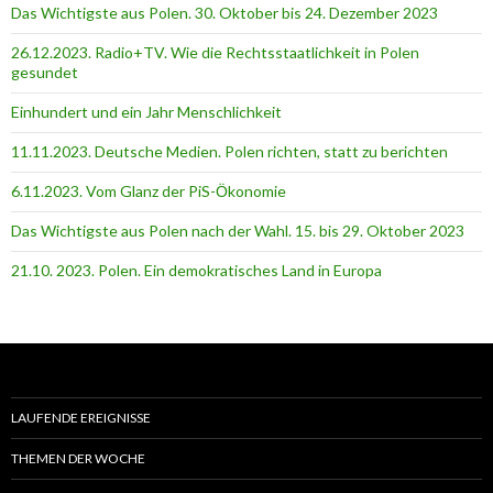
Das Wichtigste aus Polen. 30. Oktober bis 24. Dezember 2023
26.12.2023. Radio+TV. Wie die Rechtsstaatlichkeit in Polen
gesundet
Einhundert und ein Jahr Menschlichkeit
11.11.2023. Deutsche Medien. Polen richten, statt zu berichten
6.11.2023. Vom Glanz der PiS-Ӧkonomie
Das Wichtigste aus Polen nach der Wahl. 15. bis 29. Oktober 2023
21.10. 2023. Polen. Ein demokratisches Land in Europa
LAUFENDE EREIGNISSE
THEMEN DER WOCHE