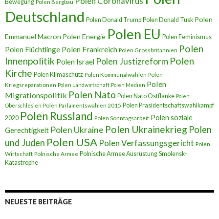
Polen Coronavirus
Bewegung
Polen Bergbau
Deutschland
Polen
Polen Donald Trump
Polen Donald Tusk
Polen EU
Emmanuel Macron
Polen Energie
Polen Feminismus
Polen
Polen Flüchtlinge
Polen Frankreich
Polen Grossbritannien
Innenpolitik
Polen
Polen Justizreform
Polen Israel
Kirche
Polen Klimaschutz
Polen Kommunalwahlen
Polen
Polen
Kriegsreparationen
Polen Landwirtschaft
Polen Medien
Polen Nato
Migrationspolitik
Polen Nato Ostflanke
Polen
Polen Präsidentschaftswahlkampf
Oberschlesien
Polen Parlamentswahlen 2015
Polen Russland
Polen soziale
2020
Polen Sonntagsarbeit
Polen Ukrainekrieg
Polen
Polen Ukraine
Gerechtigkeit
Polen USA
und Juden
Polen Verfassungsgericht
Polen
Polnische Armee Ausrüstung
Smolensk-
Wirtschaft
Polnische Armee
Katastrophe
NEUESTE BEITRÄGE