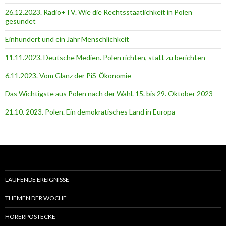
26.12.2023. Radio+TV. Wie die Rechtsstaatlichkeit in Polen
gesundet
Einhundert und ein Jahr Menschlichkeit
11.11.2023. Deutsche Medien. Polen richten, statt zu berichten
6.11.2023. Vom Glanz der PiS-Ӧkonomie
Das Wichtigste aus Polen nach der Wahl. 15. bis 29. Oktober 2023
21.10. 2023. Polen. Ein demokratisches Land in Europa
LAUFENDE EREIGNISSE
THEMEN DER WOCHE
HÖRERPOSTECKE