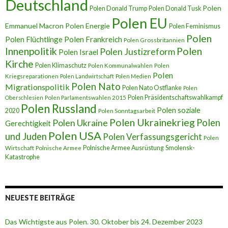
Deutschland
Polen
Polen Donald Trump
Polen Donald Tusk
Polen EU
Emmanuel Macron
Polen Energie
Polen Feminismus
Polen
Polen Flüchtlinge
Polen Frankreich
Polen Grossbritannien
Innenpolitik
Polen
Polen Justizreform
Polen Israel
Kirche
Polen Klimaschutz
Polen Kommunalwahlen
Polen
Polen
Kriegsreparationen
Polen Landwirtschaft
Polen Medien
Polen Nato
Migrationspolitik
Polen Nato Ostflanke
Polen
Polen Präsidentschaftswahlkampf
Oberschlesien
Polen Parlamentswahlen 2015
Polen Russland
Polen soziale
2020
Polen Sonntagsarbeit
Polen Ukrainekrieg
Polen
Polen Ukraine
Gerechtigkeit
Polen USA
und Juden
Polen Verfassungsgericht
Polen
Polnische Armee Ausrüstung
Smolensk-
Wirtschaft
Polnische Armee
Katastrophe
NEUESTE BEITRÄGE
Das Wichtigste aus Polen. 30. Oktober bis 24. Dezember 2023