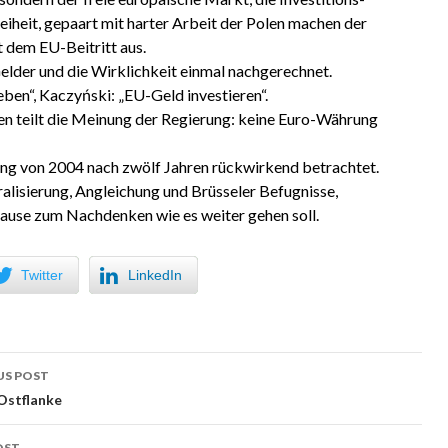
iheit, gepaart mit harter Arbeit der Polen machen der
t dem EU-Beitritt aus.
lder und die Wirklichkeit einmal nachgerechnet.
ben“, Kaczyński: „EU-Geld investieren“.
en teilt die Meinung der Regierung: keine Euro-Währung
ng von 2004 nach zwölf Jahren rückwirkend betrachtet.
alisierung, Angleichung und Brüsseler Befugnisse,
Pause zum Nachdenken wie es weiter gehen soll.
Twitter
LinkedIn
US POST
 navigation
Ostflanke
OST