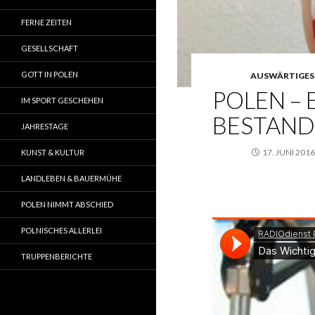
FERNE ZEITEN
GESELLSCHAFT
GOTT IN POLEN
AUSWÄRTIGES
POLEN – 
IM SPORT GESCHEHEN
BESTAN
JAHRESTAGE
17. JUNI 2016
KUNST & KULTUR
LANDLEBEN & BAUERMÜHE
POLEN NIMMT ABSCHIED
POLNISCHES ALLERLEI
TRUPPENBERICHTE