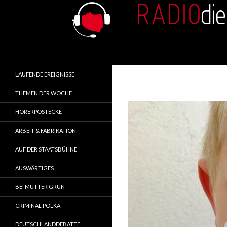
Search
RADIOdienst.pl
Aus Polen über Polen
LAUFENDE EREIGNISSE
THEMEN DER WOCHE
HÖRERPOSTECKE
ARBEIT & FABRIKATION
AUF DER STAATSBÜHNE
AUSWÄRTIGES
BEI MUTTER GRÜN
CRIMINAL POLKA
DEUTSCHLANDDEBATTE