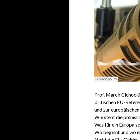
Prof. Marek Cichocki
britischen EU-Refere
und zur europäischen 
Wie steht die polnis
Was für ein Europa s
Wo beginnt und wo e
Nicht die EU-Gelder, 