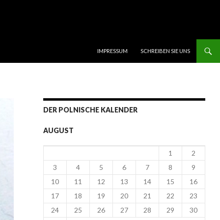
SKIP TO CONTENT
IMPRESSUM
SCHREIBEN SIE UNS
DER POLNISCHE KALENDER
AUGUST
1
2
3
4
5
6
7
8
9
10
11
12
13
14
15
16
17
18
19
20
21
22
23
24
25
26
27
28
29
30