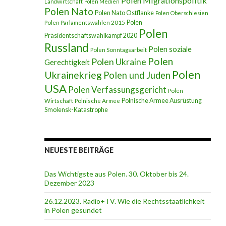
Polen Migrationspolitik
Landwirtschaft
Polen Medien
Polen Nato
Polen Nato Ostflanke
Polen Oberschlesien
Polen
Polen Parlamentswahlen 2015
Polen
Präsidentschaftswahlkampf 2020
Russland
Polen soziale
Polen Sonntagsarbeit
Polen
Polen Ukraine
Gerechtigkeit
Polen
Ukrainekrieg
Polen und Juden
USA
Polen Verfassungsgericht
Polen
Polnische Armee Ausrüstung
Wirtschaft
Polnische Armee
Smolensk-Katastrophe
NEUESTE BEITRÄGE
Das Wichtigste aus Polen. 30. Oktober bis 24.
Dezember 2023
26.12.2023. Radio+TV. Wie die Rechtsstaatlichkeit
in Polen gesundet