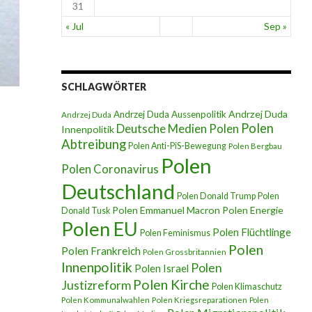
31
« Jul
Sep »
SCHLAGWÖRTER
Andrzej Duda
Andrzej Duda Aussenpolitik
Andrzej Duda
Polen
Deutsche Medien Polen
Innenpolitik
Abtreibung
Polen Anti-PiS-Bewegung
Polen Bergbau
Polen
Polen Coronavirus
Deutschland
Polen Donald Trump
Polen
Polen Emmanuel Macron
Polen Energie
Donald Tusk
Polen EU
Polen Flüchtlinge
Polen Feminismus
Polen
Polen Frankreich
Polen Grossbritannien
Innenpolitik
Polen
Polen Israel
Polen Kirche
Justizreform
Polen Klimaschutz
Polen Kommunalwahlen
Polen Kriegsreparationen
Polen