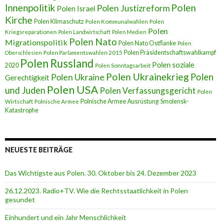
Innenpolitik
Polen
Polen Justizreform
Polen Israel
Kirche
Polen Klimaschutz
Polen Kommunalwahlen
Polen
Polen
Kriegsreparationen
Polen Landwirtschaft
Polen Medien
Polen Nato
Migrationspolitik
Polen Nato Ostflanke
Polen
Polen Präsidentschaftswahlkampf
Oberschlesien
Polen Parlamentswahlen 2015
Polen Russland
Polen soziale
2020
Polen Sonntagsarbeit
Polen Ukrainekrieg
Polen
Polen Ukraine
Gerechtigkeit
Polen USA
und Juden
Polen Verfassungsgericht
Polen
Polnische Armee Ausrüstung
Smolensk-
Wirtschaft
Polnische Armee
Katastrophe
NEUESTE BEITRÄGE
Das Wichtigste aus Polen. 30. Oktober bis 24. Dezember 2023
26.12.2023. Radio+TV. Wie die Rechtsstaatlichkeit in Polen
gesundet
Einhundert und ein Jahr Menschlichkeit