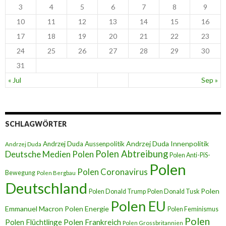
3
4
5
6
7
8
9
10
11
12
13
14
15
16
17
18
19
20
21
22
23
24
25
26
27
28
29
30
31
« Jul
Sep »
SCHLAGWÖRTER
Andrzej Duda Innenpolitik
Andrzej Duda Aussenpolitik
Andrzej Duda
Polen Abtreibung
Deutsche Medien Polen
Polen Anti-PiS-
Polen
Polen Coronavirus
Bewegung
Polen Bergbau
Deutschland
Polen
Polen Donald Trump
Polen Donald Tusk
Polen EU
Emmanuel Macron
Polen Energie
Polen Feminismus
Polen
Polen Flüchtlinge
Polen Frankreich
Polen Grossbritannien