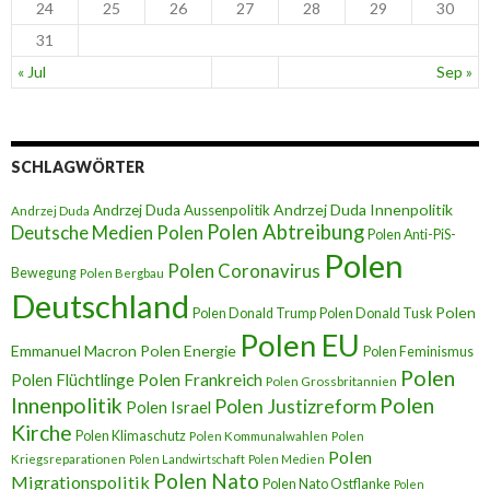
24
25
26
27
28
29
30
31
« Jul
Sep »
SCHLAGWÖRTER
Andrzej Duda Innenpolitik
Andrzej Duda Aussenpolitik
Andrzej Duda
Polen Abtreibung
Deutsche Medien Polen
Polen Anti-PiS-
Polen
Polen Coronavirus
Bewegung
Polen Bergbau
Deutschland
Polen
Polen Donald Trump
Polen Donald Tusk
Polen EU
Emmanuel Macron
Polen Energie
Polen Feminismus
Polen
Polen Flüchtlinge
Polen Frankreich
Polen Grossbritannien
Innenpolitik
Polen
Polen Justizreform
Polen Israel
Kirche
Polen Klimaschutz
Polen Kommunalwahlen
Polen
Polen
Kriegsreparationen
Polen Landwirtschaft
Polen Medien
Polen Nato
Migrationspolitik
Polen Nato Ostflanke
Polen