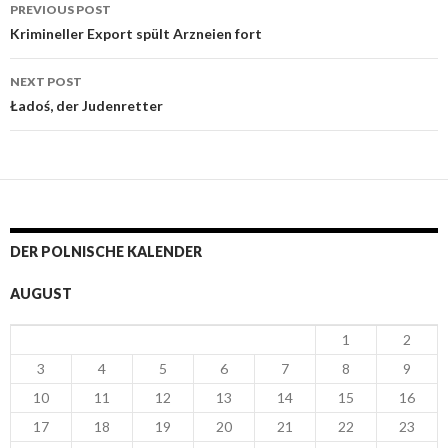
PREVIOUS POST
Post navigation
Krimineller Export spült Arzneien fort
NEXT POST
Ładoś, der Judenretter
DER POLNISCHE KALENDER
AUGUST
1
2
3
4
5
6
7
8
9
10
11
12
13
14
15
16
17
18
19
20
21
22
23