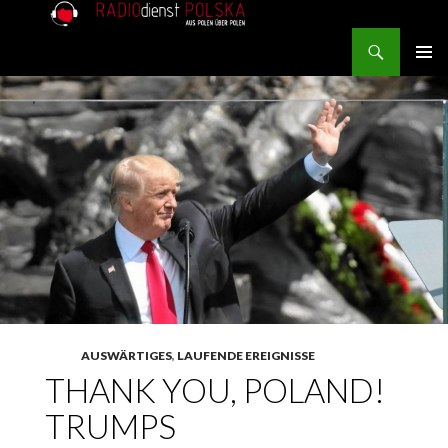
Search
RADIOdienst.pl
SKIP TO CONTENT
PRIMAR
MENU
AUSWÄRTIGES
,
LAUFENDE EREIGNISSE
THANK YOU, POLAND!
TRUMPS