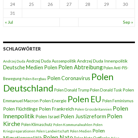
24
25
26
27
28
29
30
31
« Jul
Sep »
SCHLAGWÖRTER
Andrzej Duda Innenpolitik
Andrzej Duda Aussenpolitik
Andrzej Duda
Polen Abtreibung
Deutsche Medien Polen
Polen Anti-PiS-
Polen
Polen Coronavirus
Bewegung
Polen Bergbau
Deutschland
Polen
Polen Donald Trump
Polen Donald Tusk
Polen EU
Emmanuel Macron
Polen Energie
Polen Feminismus
Polen
Polen Flüchtlinge
Polen Frankreich
Polen Grossbritannien
Innenpolitik
Polen
Polen Justizreform
Polen Israel
Kirche
Polen Klimaschutz
Polen Kommunalwahlen
Polen
Polen
Kriegsreparationen
Polen Landwirtschaft
Polen Medien
Polen Nato
Migrationspolitik