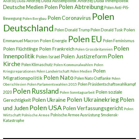
Andrzej Duda Innenpolitik
Andrzej Duda Aussenpolitik
Andrzej Duda
Polen Abtreibung
Deutsche Medien Polen
Polen Anti-PiS-
Polen
Polen Coronavirus
Bewegung
Polen Bergbau
Deutschland
Polen
Polen Donald Trump
Polen Donald Tusk
Polen EU
Emmanuel Macron
Polen Energie
Polen Feminismus
Polen
Polen Flüchtlinge
Polen Frankreich
Polen Grossbritannien
Innenpolitik
Polen
Polen Justizreform
Polen Israel
Kirche
Polen Klimaschutz
Polen Kommunalwahlen
Polen
Polen
Kriegsreparationen
Polen Landwirtschaft
Polen Medien
Polen Nato
Migrationspolitik
Polen Nato Ostflanke
Polen
Polen Präsidentschaftswahlkampf
Oberschlesien
Polen Parlamentswahlen 2015
Polen Russland
Polen soziale
2020
Polen Sonntagsarbeit
Polen Ukrainekrieg
Polen
Polen Ukraine
Gerechtigkeit
Polen USA
und Juden
Polen Verfassungsgericht
Polen
Polnische Armee Ausrüstung
Smolensk-
Wirtschaft
Polnische Armee
Katastrophe