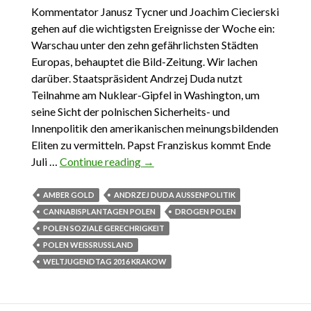
Kommentator Janusz Tycner und Joachim Ciecierski
gehen auf die wichtigsten Ereignisse der Woche ein:
Warschau unter den zehn gefährlichsten Städten
Europas, behauptet die Bild-Zeitung. Wir lachen
darüber. Staatspräsident Andrzej Duda nutzt
Teilnahme am Nuklear-Gipfel in Washington, um
seine Sicht der polnischen Sicherheits- und
Innenpolitik den amerikanischen meinungsbildenden
Eliten zu vermitteln. Papst Franziskus kommt Ende
Juli …
Continue reading
DAS WICHTIGSTE AUS POLEN
→
27. MÄRZ – 2. April 2016
AMBER GOLD
ANDRZEJ DUDA AUSSENPOLITIK
CANNABISPLANTAGEN POLEN
DROGEN POLEN
POLEN SOZIALE GERECHRIGKEIT
POLEN WEISSRUSSLAND
WELTJUGENDTAG 2016 KRAKOW