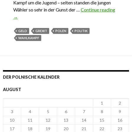
Kampf um die Jugend – selten standen die jungen
Wähler so sehr in der Gunst der …
Continue reading
Das
→
Wichtig
aus Pol
05. Juli 
GELD
GREXIT
POLEN
POLITIK
11. Juli
WAHLKAMPF
2015
DER POLNISCHE KALENDER
AUGUST
1
2
3
4
5
6
7
8
9
10
11
12
13
14
15
16
17
18
19
20
21
22
23