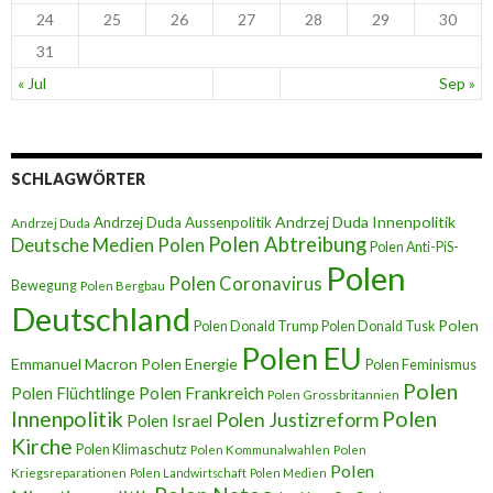
24
25
26
27
28
29
30
31
« Jul
Sep »
SCHLAGWÖRTER
Andrzej Duda Innenpolitik
Andrzej Duda Aussenpolitik
Andrzej Duda
Polen Abtreibung
Deutsche Medien Polen
Polen Anti-PiS-
Polen
Polen Coronavirus
Bewegung
Polen Bergbau
Deutschland
Polen
Polen Donald Trump
Polen Donald Tusk
Polen EU
Emmanuel Macron
Polen Energie
Polen Feminismus
Polen
Polen Flüchtlinge
Polen Frankreich
Polen Grossbritannien
Innenpolitik
Polen
Polen Justizreform
Polen Israel
Kirche
Polen Klimaschutz
Polen Kommunalwahlen
Polen
Polen
Kriegsreparationen
Polen Landwirtschaft
Polen Medien