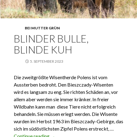
BEI MUTTER GRÜN
BLINDER BULLE,
BLINDE KUH
5. SEPTEMBER 2023
Die zweitgrößte Wisentherde Polens ist vom
Aussterben bedroht. Den Bieszczady-Wisenten
wird es langsam zu eng. Sie richten Schäden an, vor
allem aber werden sie immer kränker. In freier
Wildbahn kann man diese Tiere nicht erfolgreich
behandeln. Sie müssen erlegt werden. Die Wisente
wurden im Herbst 1963 im Bieszczady-Gebirge, das
sich im südöstlichsten Zipfel Polens erstreckt, …
Continue reading
Blinder Bulle, blinde Kuh
→