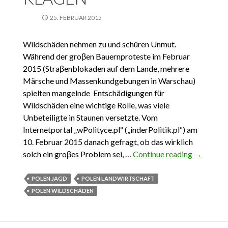
25. FEBRUAR 2015
Wildschäden nehmen zu und schüren Unmut.
Während der groβen Bauernproteste im Februar
2015 (Straβenblokaden auf dem Lande, mehrere
Märsche und Massenkundgebungen in Warschau)
spielten mangelnde Entschädigungen für
Wildschäden eine wichtige Rolle, was viele
Unbeteiligte in Staunen versetzte. Vom
Internetportal „wPolityce.pl“ („inderPolitik.pl“) am
10. Februar 2015 danach gefragt, ob das wirklich
solch ein groβes Problem sei, …
Continue reading
Keiler
→
wühlen,
Biber
POLEN JAGD
POLEN LANDWIRTSCHAFT
nagen,
POLEN WILDSCHÄDEN
Bauern
klagen