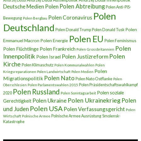
Andrzej Duda Aussenpolitik
Andrzej Duda
Polen Abtreibung
Deutsche Medien Polen
Polen Anti-PiS-
Polen
Polen Coronavirus
Bewegung
Polen Bergbau
Deutschland
Polen
Polen Donald Trump
Polen Donald Tusk
Polen EU
Emmanuel Macron
Polen Energie
Polen Feminismus
Polen
Polen Flüchtlinge
Polen Frankreich
Polen Grossbritannien
Innenpolitik
Polen
Polen Justizreform
Polen Israel
Kirche
Polen Klimaschutz
Polen Kommunalwahlen
Polen
Polen
Kriegsreparationen
Polen Landwirtschaft
Polen Medien
Polen Nato
Migrationspolitik
Polen Nato Ostflanke
Polen
Polen Präsidentschaftswahlkampf
Oberschlesien
Polen Parlamentswahlen 2015
Polen Russland
Polen soziale
2020
Polen Sonntagsarbeit
Polen Ukrainekrieg
Polen
Polen Ukraine
Gerechtigkeit
Polen USA
und Juden
Polen Verfassungsgericht
Polen
Polnische Armee Ausrüstung
Smolensk-
Wirtschaft
Polnische Armee
Katastrophe