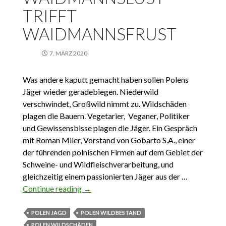
TRIFFT
WAIDMANNSFRUST
7. MÄRZ 2020
Was andere kaputt gemacht haben sollen Polens
Jäger wieder geradebiegen. Niederwild
verschwindet, Großwild nimmt zu. Wildschäden
plagen die Bauern. Vegetarier, Veganer, Politiker
und Gewissensbisse plagen die Jäger. Ein Gespräch
mit Roman Miler, Vorstand von Gobarto S.A., einer
der führenden polnischen Firmen auf dem Gebiet der
Schweine- und Wildfleischverarbeitung, und
gleichzeitig einem passionierten Jäger aus der …
Continue reading
Waidmannslust trifft Waidmannsfrust
→
POLEN JAGD
POLEN WILDBESTAND
POLEN WILDSCHÄDEN