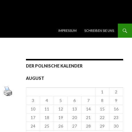
SKIP TO CONTENT
IMPRESSUM
SCHREIBEN SIE UNS
DER POLNISCHE KALENDER
AUGUST
1
2
3
4
5
6
7
8
9
10
11
12
13
14
15
16
17
18
19
20
21
22
23
24
25
26
27
28
29
30