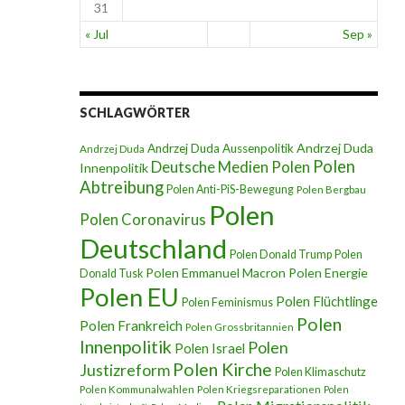
31
« Jul
Sep »
SCHLAGWÖRTER
Andrzej Duda
Andrzej Duda Aussenpolitik
Andrzej Duda
Polen
Deutsche Medien Polen
Innenpolitik
er – 15. Oktober 2016
Abtreibung
Polen Anti-PiS-Bewegung
Polen Bergbau
Polen
Polen Coronavirus
Deutschland
Polen Donald Trump
Polen
Polen Emmanuel Macron
Polen Energie
Donald Tusk
Polen EU
Polen Flüchtlinge
Polen Feminismus
Polen
Polen Frankreich
Polen Grossbritannien
Innenpolitik
Polen
Polen Israel
Polen Kirche
Justizreform
Polen Klimaschutz
Polen Kommunalwahlen
Polen Kriegsreparationen
Polen