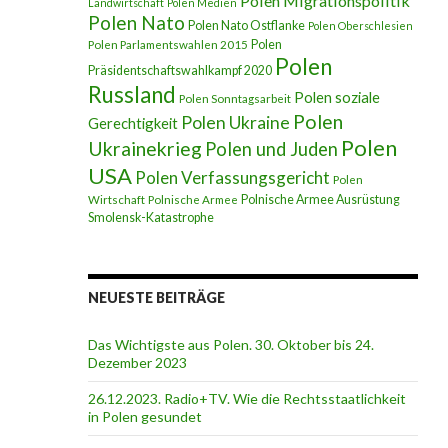
Polen Migrationspolitik
Landwirtschaft
Polen Medien
Polen Nato
Polen Nato Ostflanke
Polen Oberschlesien
Polen
Polen Parlamentswahlen 2015
Polen
Präsidentschaftswahlkampf 2020
Russland
Polen soziale
Polen Sonntagsarbeit
Polen
Polen Ukraine
Gerechtigkeit
Polen
Ukrainekrieg
Polen und Juden
USA
Polen Verfassungsgericht
Polen
Polnische Armee Ausrüstung
Wirtschaft
Polnische Armee
Smolensk-Katastrophe
NEUESTE BEITRÄGE
Das Wichtigste aus Polen. 30. Oktober bis 24.
Dezember 2023
26.12.2023. Radio+TV. Wie die Rechtsstaatlichkeit
in Polen gesundet