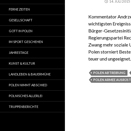
14. JULI 2015
FERNE ZEITEN
Kommentator Andrzej
GESELLSCHAFT
wichtigsten Ereignis
Bürger-Gesetzesiniti
GOTT IN POLEN
Regierungspartei Rec
IM SPORT GESCHEHEN
Zwang mehr soziale 
Polen storniert Best
JAHRESTAGE
teuer und ungeeignet
KUNST & KULTUR
POLEN ABTREIBUNG
LANDLEBEN & BAUERMÜHE
POLEN ARMEE AUSRÜS
POLEN NIMMT ABSCHIED
POLNISCHES ALLERLEI
TRUPPENBERICHTE