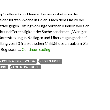
 Godlewski und Janusz Tycner diskutieren die
se der letzten Woche in Polen. Nach dem Fiasko der
ative gegen Tötung von ungeborenen Kindern will sich
ht und Gerechtigkeit der Sache annehmen: „Weniger
Unterstützung in Notlagen und Überzeugungsarbeit“.
ellung von 50 französischen Militärhubschraubern. Zu
. Regisseur …
Continue reading
Das Wichtigste aus Polen 9. Oktob
→
POLEN ANDRZEJ WAJDA
POLEN ARMEE
TUNG
POLEN FRANKREICH