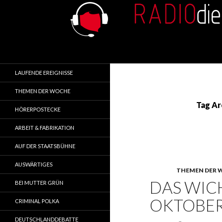
Search
RADIOdienst.pl
Aus Polen über Polen
LAUFENDE EREIGNISSE
THEMEN DER WOCHE
Tag Ar
HÖRERPOSTECKE
ARBEIT & FABRIKATION
AUF DER STAATSBÜHNE
AUSWÄRTIGES
THEMEN DER 
DAS WICH
BEI MUTTER GRÜN
OKTOBER 
CRIMINAL POLKA
DEUTSCHLANDDEBATTE