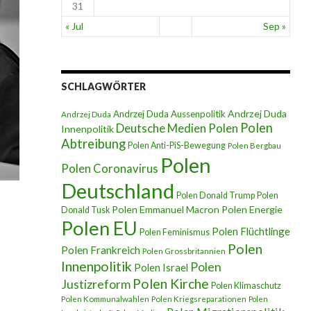
31
« Jul
Sep »
SCHLAGWÖRTER
Andrzej Duda
Andrzej Duda Aussenpolitik
Andrzej Duda
Polen
Deutsche Medien Polen
Innenpolitik
Abtreibung
Polen Anti-PiS-Bewegung
Polen Bergbau
Polen
Polen Coronavirus
Deutschland
Polen Donald Trump
Polen
Polen Emmanuel Macron
Polen Energie
Donald Tusk
Polen EU
Polen Flüchtlinge
Polen Feminismus
Polen
Polen Frankreich
Polen Grossbritannien
Innenpolitik
Polen
Polen Israel
Polen Kirche
Justizreform
Polen Klimaschutz
Polen Kommunalwahlen
Polen Kriegsreparationen
Polen