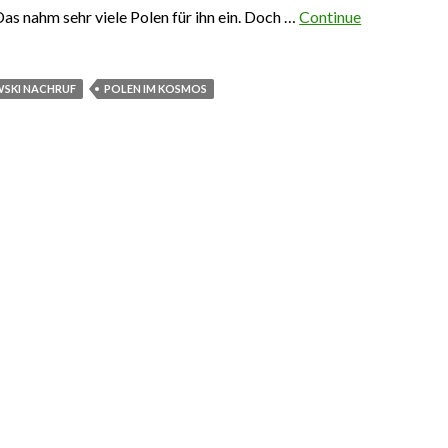
as nahm sehr viele Polen für ihn ein. Doch …
Continue
smonaut
SKI NACHRUF
POLEN IM KOSMOS