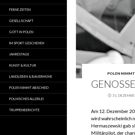
FERNE ZEITEN
GESELLSCHAFT
GOTT IN POLEN
IM SPORT GESCHEHEN
JAHRESTAGE
KUNST & KULTUR
POLEN NIMMT
LANDLEBEN & BAUERMÜHE
GENOSS
POLEN NIMMT ABSCHIED
31. DEZEMBE
POLNISCHES ALLERLEI
TRUPPENBERICHTE
Am 12. Dezember 202
wird wahrscheinlich no
Hermaszewski gab sic
Militärpilot, der ch