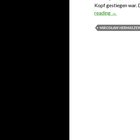
Kopf gestiegen war. D
reading
Genosse Ko
→
MIROSŁAW HERMASZEW