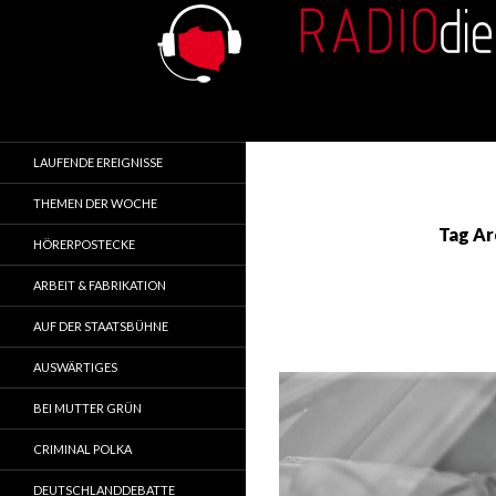
Search
RADIOdienst.pl
Aus Polen über Polen
LAUFENDE EREIGNISSE
THEMEN DER WOCHE
Tag Ar
HÖRERPOSTECKE
ARBEIT & FABRIKATION
AUF DER STAATSBÜHNE
AUSWÄRTIGES
BEI MUTTER GRÜN
CRIMINAL POLKA
DEUTSCHLANDDEBATTE