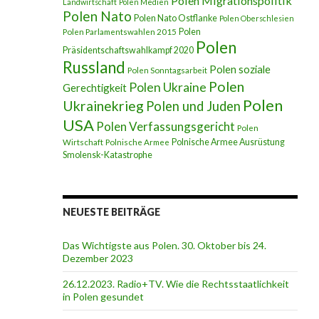
Polen Migrationspolitik
Landwirtschaft
Polen Medien
Polen Nato
Polen Nato Ostflanke
Polen Oberschlesien
Polen
Polen Parlamentswahlen 2015
Polen
Präsidentschaftswahlkampf 2020
Russland
Polen soziale
Polen Sonntagsarbeit
Polen
Polen Ukraine
Gerechtigkeit
Polen
Ukrainekrieg
Polen und Juden
USA
Polen Verfassungsgericht
Polen
Polnische Armee Ausrüstung
Wirtschaft
Polnische Armee
Smolensk-Katastrophe
NEUESTE BEITRÄGE
Das Wichtigste aus Polen. 30. Oktober bis 24.
Dezember 2023
26.12.2023. Radio+TV. Wie die Rechtsstaatlichkeit
in Polen gesundet