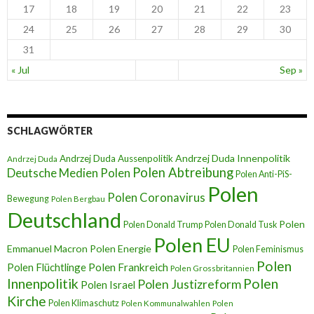
17
18
19
20
21
22
23
24
25
26
27
28
29
30
31
« Jul
Sep »
SCHLAGWÖRTER
Andrzej Duda Innenpolitik
Andrzej Duda Aussenpolitik
Andrzej Duda
Polen Abtreibung
Deutsche Medien Polen
Polen Anti-PiS-
Polen
Polen Coronavirus
Bewegung
Polen Bergbau
Deutschland
Polen
Polen Donald Trump
Polen Donald Tusk
Polen EU
Emmanuel Macron
Polen Energie
Polen Feminismus
Polen
Polen Flüchtlinge
Polen Frankreich
Polen Grossbritannien
Innenpolitik
Polen
Polen Justizreform
Polen Israel
Kirche
Polen Klimaschutz
Polen Kommunalwahlen
Polen