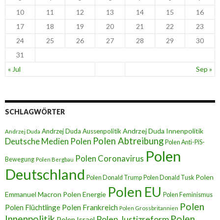
10
11
12
13
14
15
16
17
18
19
20
21
22
23
24
25
26
27
28
29
30
31
« Jul
Sep »
SCHLAGWÖRTER
Andrzej Duda Innenpolitik
Andrzej Duda Aussenpolitik
Andrzej Duda
Polen Abtreibung
Deutsche Medien Polen
Polen Anti-PiS-
Polen
Polen Coronavirus
Bewegung
Polen Bergbau
Deutschland
Polen
Polen Donald Trump
Polen Donald Tusk
Polen EU
Emmanuel Macron
Polen Energie
Polen Feminismus
Polen
Polen Flüchtlinge
Polen Frankreich
Polen Grossbritannien
Innenpolitik
Polen
Polen Justizreform
Polen Israel