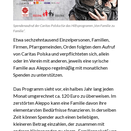
Spendenaufruf der Caritas Polska für das Hilfsprogramm „Von Familie zu
Familie“.
Etwa sechzehntausend Einzelpersonen, Familien,
Firmen, Pfarrgemeinden, Orden folgten dem Aufruf
von Caritas Polska und verpflichteten sich, allein
oder im Verein mit anderen, jeweils eine syrische
Familie aus Aleppo regelmäβig mit monatlichen
Spenden zu unterstützen.
Das Programm sieht vor, ein halbes Jahr lang jeden
Monat umgerechnet ca. 120 Euro zu überweisen. Im
zerstörten Aleppo kann eine Familie davon ihre
elementarsten Bedürfnisse finanzieren. In derselben
Zeit können Spender auch einen beliebigen,
kleineren Betrag einzahlen, der zusammen mit
anderen Kleinspenden zu einem „Familienpaket“ von