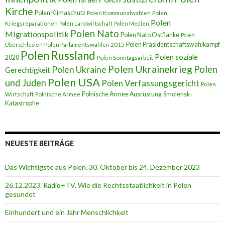
Kirche
Polen Klimaschutz
Polen Kommunalwahlen
Polen
Polen
Kriegsreparationen
Polen Landwirtschaft
Polen Medien
Polen Nato
Migrationspolitik
Polen Nato Ostflanke
Polen
Polen Präsidentschaftswahlkampf
Oberschlesien
Polen Parlamentswahlen 2015
Polen Russland
Polen soziale
2020
Polen Sonntagsarbeit
Polen Ukrainekrieg
Polen
Polen Ukraine
Gerechtigkeit
Polen USA
und Juden
Polen Verfassungsgericht
Polen
Polnische Armee Ausrüstung
Smolensk-
Wirtschaft
Polnische Armee
Katastrophe
NEUESTE BEITRÄGE
Das Wichtigste aus Polen. 30. Oktober bis 24. Dezember 2023
26.12.2023. Radio+TV. Wie die Rechtsstaatlichkeit in Polen
gesundet
Einhundert und ein Jahr Menschlichkeit