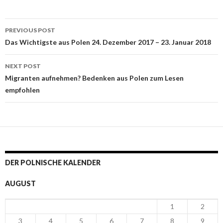
PREVIOUS POST
Post navigation
Das Wichtigste aus Polen 24. Dezember 2017 – 23. Januar 2018
NEXT POST
Migranten aufnehmen? Bedenken aus Polen zum Lesen
empfohlen
DER POLNISCHE KALENDER
AUGUST
1
2
3
4
5
6
7
8
9