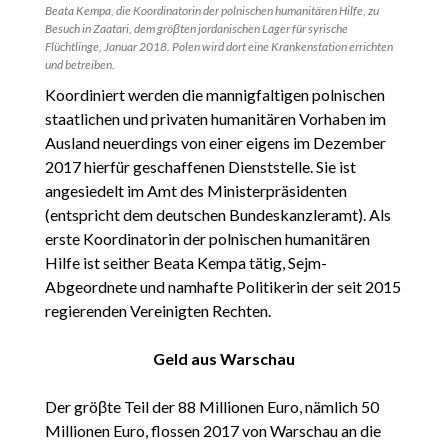
Beata Kempa, die Koordinatorin der polnischen humanitären Hilfe, zu
Besuch in Zaatari, dem gröβten jordanischen Lager für syrische
Flüchtlinge, Januar 2018. Polen wird dort eine Krankenstation errichten
und betreiben.
Koordiniert werden die mannigfaltigen polnischen
staatlichen und privaten humanitären Vorhaben im
Ausland neuerdings von einer eigens im Dezember
2017 hierfür geschaffenen Dienststelle. Sie ist
angesiedelt im Amt des Ministerpräsidenten
(entspricht dem deutschen Bundeskanzleramt). Als
erste Koordinatorin der polnischen humanitären
Hilfe ist seither Beata Kempa tätig, Sejm-
Abgeordnete und namhafte Politikerin der seit 2015
regierenden Vereinigten Rechten.
Geld aus Warschau
Der gröβte Teil der 88 Millionen Euro, nämlich 50
Millionen Euro, flossen 2017 von Warschau an die