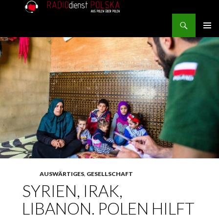
Search
RADIOdienst.pl
SKIP TO CONTENT
PRIMAR
MENU
AUSWÄRTIGES
,
GESELLSCHAFT
SYRIEN, IRAK,
LIBANON. POLEN HILFT