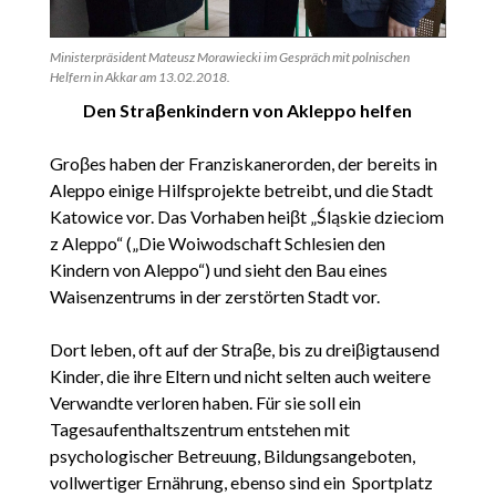
Ministerpräsident Mateusz Morawiecki im Gespräch mit polnischen
Helfern in Akkar am 13.02.2018.
Den Straβenkindern von Akleppo helfen
Groβes haben der Franziskanerorden, der bereits in
Aleppo einige Hilfsprojekte betreibt, und die Stadt
Katowice vor. Das Vorhaben heiβt „Śląskie dzieciom
z Aleppo“ („Die Woiwodschaft Schlesien den
Kindern von Aleppo“) und sieht den Bau eines
Waisenzentrums in der zerstörten Stadt vor.
Dort leben, oft auf der Straβe, bis zu dreiβigtausend
Kinder, die ihre Eltern und nicht selten auch weitere
Verwandte verloren haben. Für sie soll ein
Tagesaufenthaltszentrum entstehen mit
psychologischer Betreuung, Bildungsangeboten,
vollwertiger Ernährung, ebenso sind ein Sportplatz