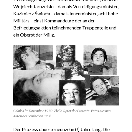
Wojciech Jaruzelski – damals Verteidigungsminister,
Kazimierz Świtała – damals Innenminister, acht hohe
Militärs – einst Kommandeure der an der
Befriedungsaktion teilnehmenden Truppenteile und
ein Oberst der Miliz.
Gdańsk im Dezember 1970. Zivile Opfer der Proteste. Fotos aus den
Akten der polnischen Stasi.
Der Prozess dauerte neunzehn (!) Jahre lang. Die