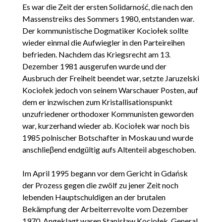
Es war die Zeit der ersten Solidarność, die nach den
Massenstreiks des Sommers 1980, entstanden war.
Der kommunistische Dogmatiker Kociołek sollte
wieder einmal die Aufwiegler in den Parteireihen
befrieden. Nachdem das Kriegsrecht am 13.
Dezember 1981 ausgerufen wurde und der
Ausbruch der Freiheit beendet war, setzte Jaruzelski
Kociołek jedoch von seinem Warschauer Posten, auf
dem er inzwischen zum Kristallisationspunkt
unzufriedener orthodoxer Kommunisten geworden
war, kurzerhand wieder ab. Kociołek war noch bis
1985 polnischer Botschafter in Moskau und wurde
anschlieβend endgültig aufs Altenteil abgeschoben.
Im April 1995 begann vor dem Gericht in Gdańsk
der Prozess gegen die zwölf zu jener Zeit noch
lebenden Hauptschuldigen an der brutalen
Bekämpfung der Arbeiterrevolte vom Dezember
1970. Angeklagt waren Stanisław Kociołek, General