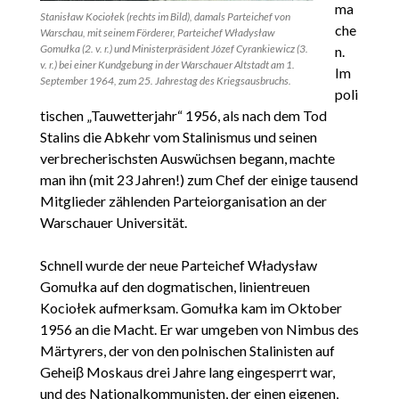
ma
Stanisław Kociołek (rechts im Bild), damals Parteichef von
che
Warschau, mit seinem Förderer, Parteichef Władysław
Gomułka (2. v. r.) und Ministerpräsident Józef Cyrankiewicz (3.
n.
v. r.) bei einer Kundgebung in der Warschauer Altstadt am 1.
Im
September 1964, zum 25. Jahrestag des Kriegsausbruchs.
poli
tischen „Tauwetterjahr“ 1956, als nach dem Tod
Stalins die Abkehr vom Stalinismus und seinen
verbrecherischsten Auswüchsen begann, machte
man ihn (mit 23 Jahren!) zum Chef der einige tausend
Mitglieder zählenden Parteiorganisation an der
Warschauer Universität.
Schnell wurde der neue Parteichef Władysław
Gomułka auf den dogmatischen, linientreuen
Kociołek aufmerksam. Gomułka kam im Oktober
1956 an die Macht. Er war umgeben von Nimbus des
Märtyrers, der von den polnischen Stalinisten auf
Geheiβ Moskaus drei Jahre lang eingesperrt war,
und des Nationalkommunisten, der einen eigenen,