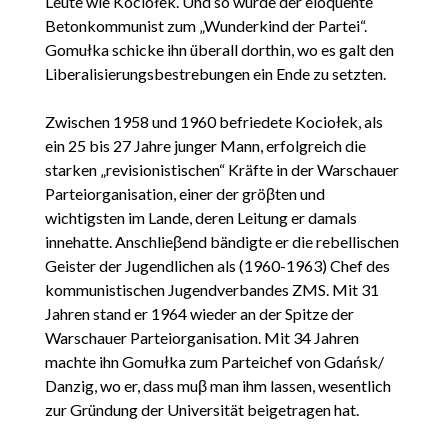
Leute wie Kociołek. Und so wurde der eloquente
Betonkommunist zum „Wunderkind der Partei“.
Gomułka schicke ihn überall dorthin, wo es galt den
Liberalisierungsbestrebungen ein Ende zu setzten.
Zwischen 1958 und 1960 befriedete Kociołek, als
ein 25 bis 27 Jahre junger Mann, erfolgreich die
starken „revisionistischen“ Kräfte in der Warschauer
Parteiorganisation, einer der gröβten und
wichtigsten im Lande, deren Leitung er damals
innehatte. Anschlieβend bändigte er die rebellischen
Geister der Jugendlichen als (1960-1963) Chef des
kommunistischen Jugendverbandes ZMS. Mit 31
Jahren stand er 1964 wieder an der Spitze der
Warschauer Parteiorganisation. Mit 34 Jahren
machte ihn Gomułka zum Parteichef von Gdańsk/
Danzig, wo er, dass muβ man ihm lassen, wesentlich
zur Gründung der Universität beigetragen hat.