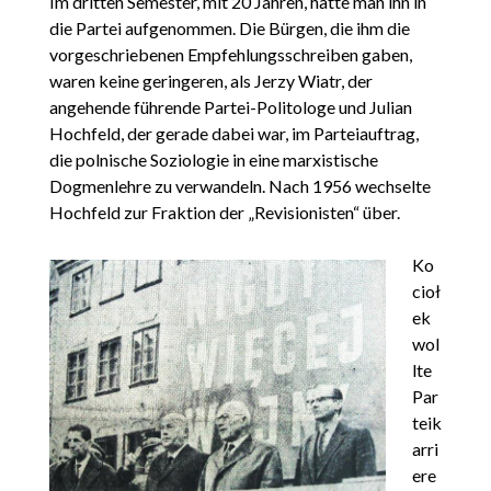
Im dritten Semester, mit 20 Jahren, hatte man ihn in
die Partei aufgenommen. Die Bürgen, die ihm die
vorgeschriebenen Empfehlungsschreiben gaben,
waren keine geringeren, als Jerzy Wiatr, der
angehende führende Partei-Politologe und Julian
Hochfeld, der gerade dabei war, im Parteiauftrag,
die polnische Soziologie in eine marxistische
Dogmenlehre zu verwandeln. Nach 1956 wechselte
Hochfeld zur Fraktion der „Revisionisten“ über.
Ko
cioł
ek
wol
lte
Par
teik
arri
ere