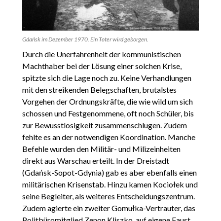
Gdańsk im Dezember 1970. Ein Toter wird geborgen.
Durch die Unerfahrenheit der kommunistischen
Machthaber bei der Lösung einer solchen Krise,
spitzte sich die Lage noch zu. Keine Verhandlungen
mit den streikenden Belegschaften, brutalstes
Vorgehen der Ordnungskräfte, die wie wild um sich
schossen und Festgenommene, oft noch Schüler, bis
zur Bewusstlosigkeit zusammenschlugen. Zudem
fehlte es an der notwendigen Koordination. Manche
Befehle wurden den Militär- und Milizeinheiten
direkt aus Warschau erteilt. In der Dreistadt
(Gdańsk-Sopot-Gdynia) gab es aber ebenfalls einen
militärischen Krisenstab. Hinzu kamen Kociołek und
seine Begleiter, als weiteres Entscheidungszentrum.
Zudem agierte ein zweiter Gomułka-Vertrauter, das
Politbüromitglied Zenon Kliszko, auf eigene Faust.