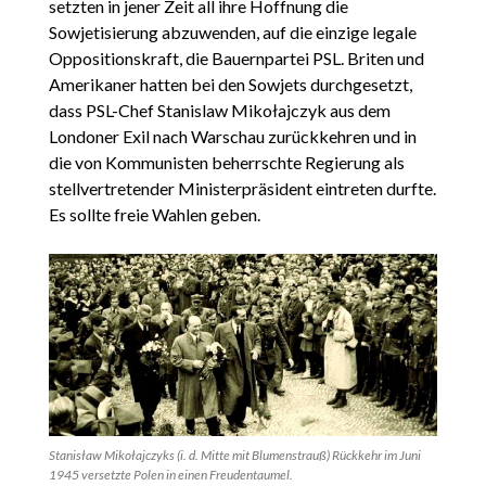
setzten in jener Zeit all ihre Hoffnung die
Sowjetisierung abzuwenden, auf die einzige legale
Oppositionskraft, die Bauernpartei PSL. Briten und
Amerikaner hatten bei den Sowjets durchgesetzt,
dass PSL-Chef Stanislaw Mikołajczyk aus dem
Londoner Exil nach Warschau zurückkehren und in
die von Kommunisten beherrschte Regierung als
stellvertretender Ministerpräsident eintreten durfte.
Es sollte freie Wahlen geben.
Stanisław Mikołajczyks (i. d. Mitte mit Blumenstrauß) Rückkehr im Juni
1945 versetzte Polen in einen Freudentaumel.