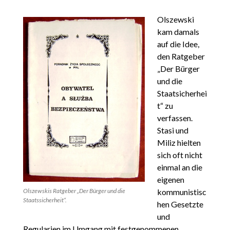
Olszewski
kam damals
auf die Idee,
den Ratgeber
„Der Bürger
und die
Staatsicherhei
t“ zu
verfassen.
Stasi und
Miliz hielten
sich oft nicht
einmal an die
eigenen
Olszewskis Ratgeber „Der Bürger und die
kommunistisc
Staatssicherheit“.
hen Gesetzte
und
Regularien im Umgang mit festgenommenen