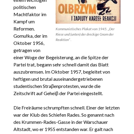
politischen
Machtfaktor im
Kampf um
Reformen.
Kommunistisches Plakat von 1945. „Der
Riese und (unten) der dreckige Gnom der
Gomułka, der im
Reaktion“ .
Oktober 1956,
getragen von
einer Woge der Begeisterung, an die Spitze der
Partei trat, begann sehr schnell damit das Blatt
auszubremsen. Im Oktober 1957, begleitet von
heftigen und brutal auseinandergetriebenen
studentischen Straβenprotesten, wurde die
Zeitschrift auf Geheiβ der Partei eingestellt.
Die Freiräume schrumpften schnell. Einer der letzten
war der Klub des Schiefen Rades. So genannt nach
des Krummen-Rades-Gasse in der Warschauer
Altstadt, wo er 1955 entstanden war. Er galt nach