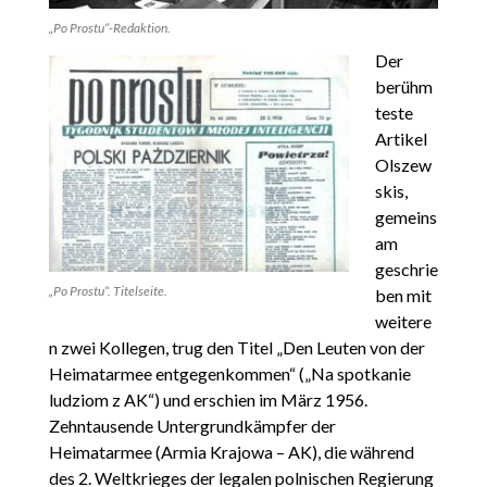
„Po Prostu“-Redaktion.
Der
berühm
teste
Artikel
Olszew
skis,
gemeins
am
geschrie
„Po Prostu“. Titelseite.
ben mit
weitere
n zwei Kollegen, trug den Titel „Den Leuten von der
Heimatarmee entgegenkommen“ („Na spotkanie
ludziom z AK“) und erschien im März 1956.
Zehntausende Untergrundkämpfer der
Heimatarmee (Armia Krajowa – AK), die während
des 2. Weltkrieges der legalen polnischen Regierung