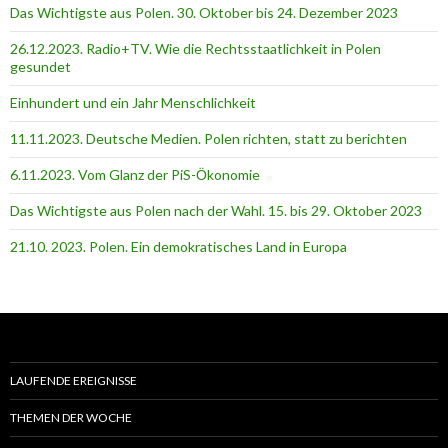
Das Wichtigste aus Polen. 30. Oktober bis 24. Dezember 2023
26.12.2023. Radio+TV. Wie die Rechtsstaatlichkeit in Polen
gesundet
Einhundert und ein Jahr Menschlichkeit
11.11.2023. Deutsche Medien. Polen richten, statt zu berichten
6.11.2023. Vom Glanz der PiS-Ӧkonomie
Das Wichtigste aus Polen nach der Wahl. 15. bis 29. Oktober 2023
21.10. 2023. Polen. Ein demokratisches Land in Europa
LAUFENDE EREIGNISSE
THEMEN DER WOCHE