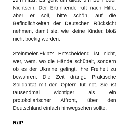
zum Hals.
Es geht um alles, um Sein oder
Nichtsein. Der Ertrinkende ruft nach Hilfe,
aber er soll, bitte sch
ö
n, auf die
Befindlichkeiten der Deutschen Rücksicht
nehmen, damit sie, wie kleine Kinder, bloß
nicht bockig werden.
Steinmeier-Eklat? Entscheidend ist nicht,
wer, wem, wo die Hände schüttelt, sondern
ob es der Ukraine gelingt, ihre Freiheit zu
bewahren. Die Zeit dr
ä
ngt. Praktische
Solidarität mit den Opfern tut not. Sie ist
tausendmal wichtiger als ein
protokollarischer Affront,
ü
ber den
Deutschland einfach hinwegsehen sollte.
RdP