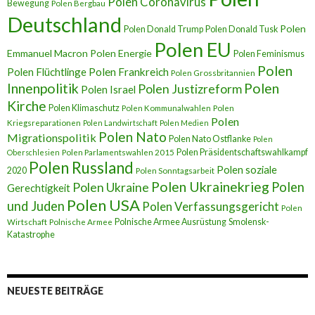
Polen Coronavirus
Bewegung
Polen Bergbau
Deutschland
Polen
Polen Donald Trump
Polen Donald Tusk
Polen EU
Emmanuel Macron
Polen Energie
Polen Feminismus
Polen
Polen Flüchtlinge
Polen Frankreich
Polen Grossbritannien
Innenpolitik
Polen
Polen Justizreform
Polen Israel
Kirche
Polen Klimaschutz
Polen Kommunalwahlen
Polen
Polen
Kriegsreparationen
Polen Landwirtschaft
Polen Medien
Polen Nato
Migrationspolitik
Polen Nato Ostflanke
Polen
Polen Präsidentschaftswahlkampf
Oberschlesien
Polen Parlamentswahlen 2015
Polen Russland
Polen soziale
2020
Polen Sonntagsarbeit
Polen Ukrainekrieg
Polen
Polen Ukraine
Gerechtigkeit
Polen USA
und Juden
Polen Verfassungsgericht
Polen
Polnische Armee Ausrüstung
Smolensk-
Wirtschaft
Polnische Armee
Katastrophe
NEUESTE BEITRÄGE