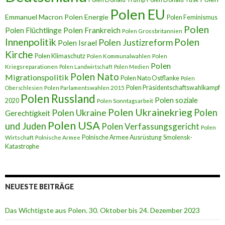
Polen EU
Emmanuel Macron
Polen Energie
Polen Feminismus
Polen
Polen Flüchtlinge
Polen Frankreich
Polen Grossbritannien
Innenpolitik
Polen
Polen Justizreform
Polen Israel
Kirche
Polen Klimaschutz
Polen Kommunalwahlen
Polen
Polen
Kriegsreparationen
Polen Landwirtschaft
Polen Medien
Polen Nato
Migrationspolitik
Polen Nato Ostflanke
Polen
Polen Präsidentschaftswahlkampf
Oberschlesien
Polen Parlamentswahlen 2015
Polen Russland
Polen soziale
2020
Polen Sonntagsarbeit
Polen Ukrainekrieg
Polen
Polen Ukraine
Gerechtigkeit
Polen USA
und Juden
Polen Verfassungsgericht
Polen
Polnische Armee Ausrüstung
Smolensk-
Wirtschaft
Polnische Armee
Katastrophe
NEUESTE BEITRÄGE
Das Wichtigste aus Polen. 30. Oktober bis 24. Dezember 2023