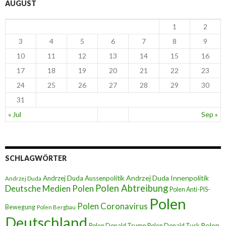
AUGUST
1
2
3
4
5
6
7
8
9
10
11
12
13
14
15
16
17
18
19
20
21
22
23
24
25
26
27
28
29
30
31
« Jul
Sep »
SCHLAGWÖRTER
Andrzej Duda Innenpolitik
Andrzej Duda Aussenpolitik
Andrzej Duda
Polen Abtreibung
Deutsche Medien Polen
Polen Anti-PiS-
Polen
Polen Coronavirus
Bewegung
Polen Bergbau
Deutschland
Polen
Polen Donald Trump
Polen Donald Tusk