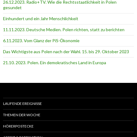
26.12.2023. Radio+TV. Wie die Rechtsstaatlichkeit in Polen
gesundet
Einhundert und ein Jahr Menschlichkeit
11.11.2023. Deutsche Medien. Polen richten, statt zu berichten
6.11.2023. Vom Glanz der PiS-Ӧkonomie
Das Wichtigste aus Polen nach der Wahl. 15. bis 29. Oktober 2023
21.10. 2023. Polen. Ein demokratisches Land in Europa
LAUFENDE EREIGNISSE
THEMEN DER WOCHE
HÖRERPOSTECKE