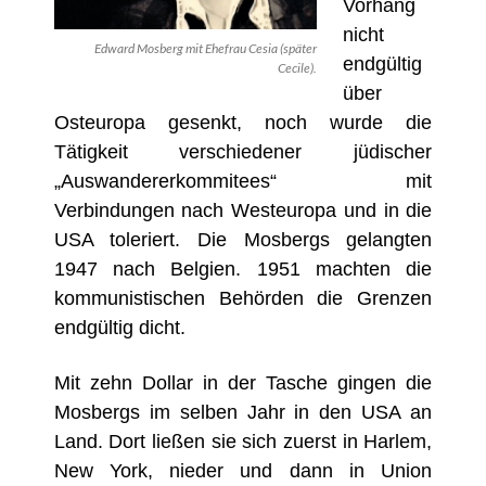
Vorhang
nicht
Edward Mosberg mit Ehefrau Cesia (später
endgültig
Cecile).
über
Osteuropa gesenkt, noch wurde die
Tätigkeit verschiedener jüdischer
„Auswandererkommitees“ mit
Verbindungen nach Westeuropa und in die
USA toleriert. Die Mosbergs gelangten
1947 nach Belgien. 1951 machten die
kommunistischen Behörden die Grenzen
endgültig dicht.
Mit zehn Dollar in der Tasche gingen die
Mosbergs im selben Jahr in den USA an
Land. Dort ließen sie sich zuerst in Harlem,
New York, nieder und dann in Union