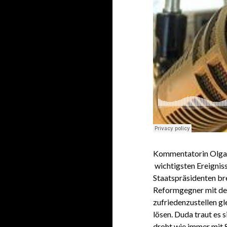
Kommentatorin Olga 
wichtigsten Ereigniss
Staatspräsidenten br
Reformgegner mit de
zufriedenzustellen gl
lösen. Duda traut es s
droht wie immer mit 