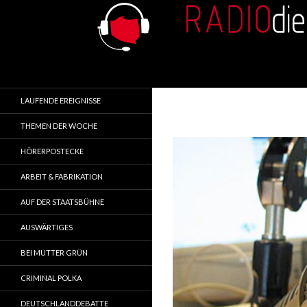
Search
RADIOdienst.pl
Aus Polen über Polen
LAUFENDE EREIGNISSE
THEMEN DER WOCHE
HÖRERPOSTECKE
ARBEIT & FABRIKATION
AUF DER STAATSBÜHNE
AUSWÄRTIGES
BEI MUTTER GRÜN
CRIMINAL POLKA
DEUTSCHLANDDEBATTE