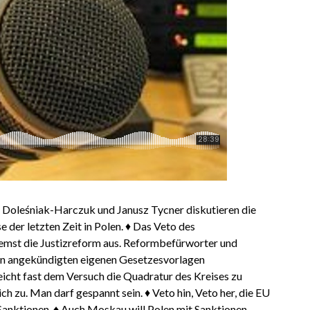
Doleśniak-Harczuk und Janusz Tycner diskutieren die
e der letzten Zeit in Polen. ♦ Das Veto des
emst die Justizreform aus. Reformbefürworter und
n angekündigten eigenen Gesetzesvorlagen
eicht fast dem Versuch die Quadratur des Kreises zu
ich zu. Man darf gespannt sein. ♦ Veto hin, Veto her, die EU
Sanktionen. ♦ Auch Moskau will Polen mit Sanktionen