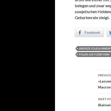
belegen und zwar we
sowjetischen Helden
Geburtenrate steigt.
Facebook
ANDRZEJ DUDA INNENP
POLEN JUSTIZREFORM
PREVIO
Post
»Lassen
Macron
NEXT P
Białowi