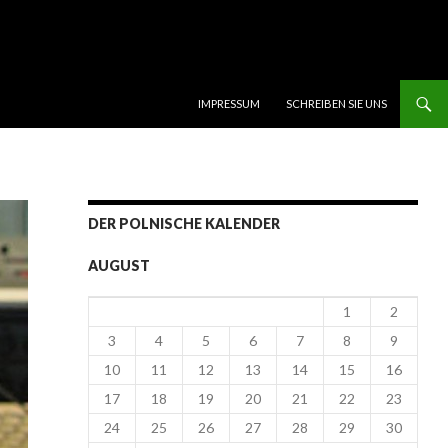
SKIP TO CONTENT
IMPRESSUM
SCHREIBEN SIE UNS
DER POLNISCHE KALENDER
AUGUST
1
2
3
4
5
6
7
8
9
10
11
12
13
14
15
16
17
18
19
20
21
22
23
24
25
26
27
28
29
30