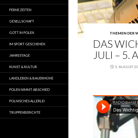
FERNE ZEITEN
GESELLSCHAFT
GOTT IN POLEN
THEMEN DER 
DAS WICH
IM SPORT GESCHEHEN
JULI – 5.
JAHRESTAGE
5. AUGUST 2
KUNST & KULTUR
LANDLEBEN & BAUERMÜHE
POLEN NIMMT ABSCHIED
POLNISCHES ALLERLEI
TRUPPENBERICHTE