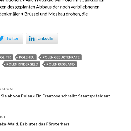
gen des geplanten Abbaus der noch verbliebnenen
denkmäler ♦ Brüssel und Moskau drohen, die
Twitter
LinkedIn
OLITIK
POLEN EU
POLEN GEBURTENRATE
POLEN KINDERGELD
POLEN RUSSLAND
US POST
 navigation
 Sie ab von Polen.« Ein Franzose schreibt Staatspräsident
OST
eża-Wald. Es blutet das Försterherz