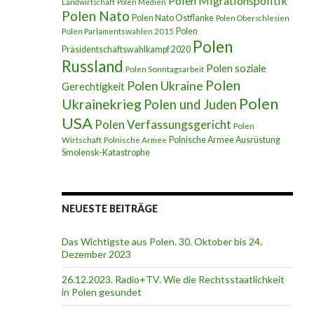
Polen Migrationspolitik
Landwirtschaft
Polen Medien
Polen Nato
Polen Nato Ostflanke
Polen Oberschlesien
Polen
Polen Parlamentswahlen 2015
Polen
Präsidentschaftswahlkampf 2020
Russland
Polen soziale
Polen Sonntagsarbeit
Polen
Polen Ukraine
Gerechtigkeit
Polen
Ukrainekrieg
Polen und Juden
USA
Polen Verfassungsgericht
Polen
Polnische Armee Ausrüstung
Wirtschaft
Polnische Armee
Smolensk-Katastrophe
NEUESTE BEITRÄGE
Das Wichtigste aus Polen. 30. Oktober bis 24.
Dezember 2023
26.12.2023. Radio+TV. Wie die Rechtsstaatlichkeit
in Polen gesundet