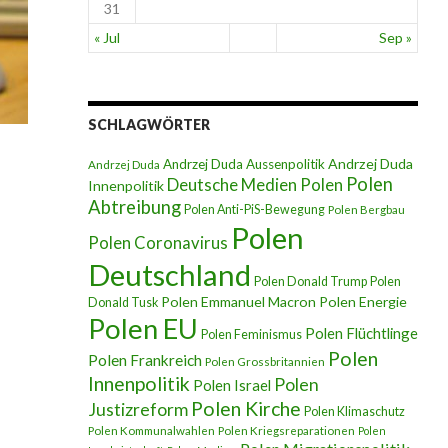
31
« Jul
Sep »
SCHLAGWÖRTER
Andrzej Duda
Andrzej Duda Aussenpolitik
Andrzej Duda
Polen
Deutsche Medien Polen
Innenpolitik
Abtreibung
Polen Anti-PiS-Bewegung
Polen Bergbau
Polen
Polen Coronavirus
Deutschland
Polen Donald Trump
Polen
Polen Emmanuel Macron
Polen Energie
Donald Tusk
Polen EU
Polen Flüchtlinge
Polen Feminismus
Polen
Polen Frankreich
Polen Grossbritannien
Innenpolitik
Polen
Polen Israel
Polen Kirche
Justizreform
Polen Klimaschutz
Polen Kommunalwahlen
Polen Kriegsreparationen
Polen