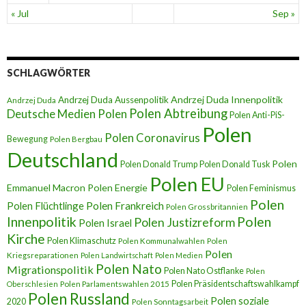
« Jul
Sep »
SCHLAGWÖRTER
Andrzej Duda Innenpolitik
Andrzej Duda Aussenpolitik
Andrzej Duda
Polen Abtreibung
Deutsche Medien Polen
Polen Anti-PiS-
Polen
Polen Coronavirus
Bewegung
Polen Bergbau
Deutschland
Polen
Polen Donald Trump
Polen Donald Tusk
Polen EU
Emmanuel Macron
Polen Energie
Polen Feminismus
Polen
Polen Flüchtlinge
Polen Frankreich
Polen Grossbritannien
Innenpolitik
Polen
Polen Justizreform
Polen Israel
Kirche
Polen Klimaschutz
Polen Kommunalwahlen
Polen
Polen
Kriegsreparationen
Polen Landwirtschaft
Polen Medien
Polen Nato
Migrationspolitik
Polen Nato Ostflanke
Polen
Polen Präsidentschaftswahlkampf
Oberschlesien
Polen Parlamentswahlen 2015
Polen Russland
Polen soziale
2020
Polen Sonntagsarbeit