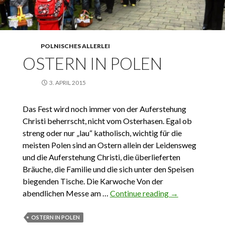
POLNISCHES ALLERLEI
OSTERN IN POLEN
3. APRIL 2015
Das Fest wird noch immer von der Auferstehung
Christi beherrscht, nicht vom Osterhasen. Egal ob
streng oder nur „lau“ katholisch, wichtig für die
meisten Polen sind an Ostern allein der Leidensweg
und die Auferstehung Christi, die überlieferten
Bräuche, die Familie und die sich unter den Speisen
biegenden Tische. Die Karwoche Von der
abendlichen Messe am …
Continue reading
Ostern in Polen
→
OSTERN IN POLEN